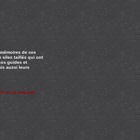
 mémoires de ces
silex taillés qui ont
 nos guides et
is aussi leurs
urs et ne peuvent