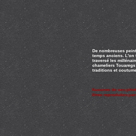
De nombreuses peint
temps anciens. L'on 
traversé les millénai
chameliers Touaregs 
traditions et coutum
Aucunes de ces photos
êtres reproduites pa