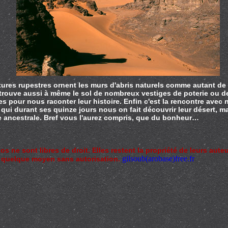
ures rupestres ornent les murs d'abris naturels comme autant de
trouve aussi à même le sol de nombreux vestiges de poterie ou de 
res pour nous raconter leur histoire. Enfin c'est la rencontre avec
qui durant ses quinze jours nous on fait découvrir leur désert, ma
e ancestrale. Bref vous l'aurez compris, que du bonheur…
 ne sont libres de droit. Elles restent la propriété de leurs aute
gilsoub(arobase)free.fr
r quelque moyen sans autorisation.