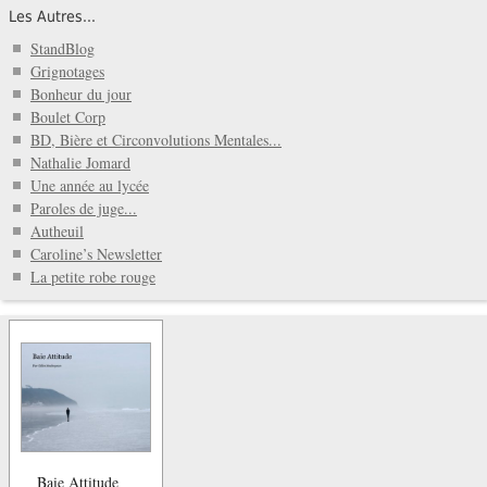
Les Autres...
StandBlog
Grignotages
Bonheur du jour
Boulet Corp
BD, Bière et Circonvolutions Mentales...
Nathalie Jomard
Une année au lycée
Paroles de juge...
Autheuil
Caroline’s Newsletter
La petite robe rouge
Baie Attitude