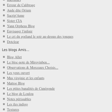
Erreur de Calibrage
Aude dite Orium
Sacrip'Anne
Sister CIA
Yann Orpheus Blog
Envisager l'infinir
Le cri du goéland le soir au-dessus des jonques
Dotclear
Les blogs Amis...
Blog Allet
Le bloc-note de Mirovinben...
Observations & Morceaux Choisis...
Les yeux ouvert
Mus virginie et les enfants
Mattoo Blog
Les ptites banalités de Cunégonde
Le blog de Loulou
Notes périssables
Les iles indigo
Textures