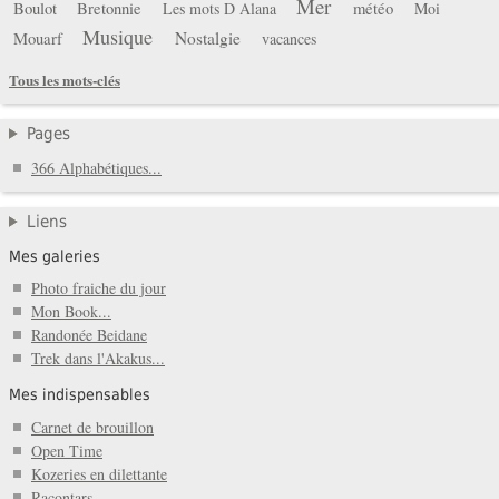
Mer
Boulot
Bretonnie
météo
Les mots D Alana
Moi
Musique
Mouarf
Nostalgie
vacances
Tous les mots-clés
Pages
366 Alphabétiques...
Liens
Mes galeries
Photo fraiche du jour
Mon Book...
Randonée Beidane
Trek dans l'Akakus...
Mes indispensables
Carnet de brouillon
Open Time
Kozeries en dilettante
Racontars