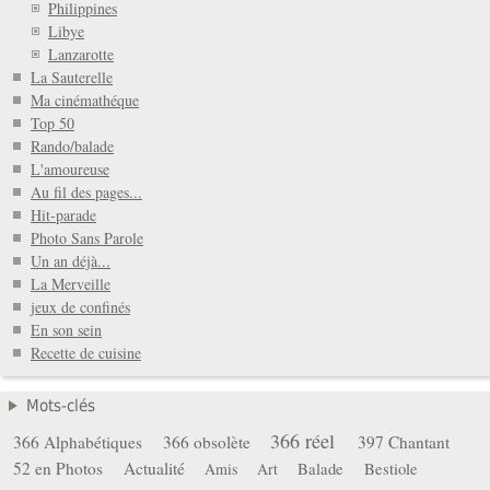
Philippines
Libye
Lanzarotte
La Sauterelle
Ma cinémathéque
Top 50
Rando/balade
L'amoureuse
Au fil des pages...
Hit-parade
Photo Sans Parole
Un an déjà...
La Merveille
jeux de confinés
En son sein
Recette de cuisine
Mots-clés
366 réel
366 Alphabétiques
366 obsolète
397 Chantant
52 en Photos
Actualité
Balade
Bestiole
Amis
Art