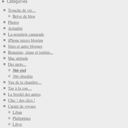
Catégories
Tronche de vie…
Brève de blog
Photos
Actualité
La nostalgie camarade
iPhone micro bloging
Sites et autre blogues
Bouquins, zique et toutim...
Mac attitude
Des mots...
366 réel
366 obsolète
Vue de la chambre...
Tag à la con…
Le bordel des autres
Chic ! des clics !
Carnet de voyage
Liban
Philippines
Libye