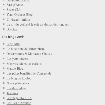
Sacrip'Anne
Sister CIA
Yann Orpheus Blog
Envisager l'infinir
Le cri du goéland le soir au-dessus des jonques
Dotclear
Les blogs Amis...
Blog Allet
Le bloc-note de Mirovinben...
Observations & Morceaux Choisis...
Les yeux ouvert
Mus virginie et les enfants
Mattoo Blog
Les ptites banalités de Cunégonde
Le blog de Loulou
Notes périssables
Les iles indigo
Textures
Burinage 1671137.
Feuilles d'Acanthe