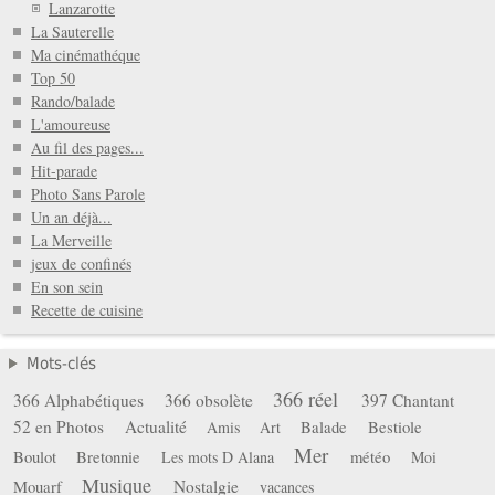
Lanzarotte
La Sauterelle
Ma cinémathéque
Top 50
Rando/balade
L'amoureuse
Au fil des pages...
Hit-parade
Photo Sans Parole
Un an déjà...
La Merveille
jeux de confinés
En son sein
Recette de cuisine
Mots-clés
366 réel
366 Alphabétiques
366 obsolète
397 Chantant
52 en Photos
Actualité
Balade
Bestiole
Amis
Art
Mer
Boulot
Bretonnie
météo
Les mots D Alana
Moi
Musique
Mouarf
Nostalgie
vacances