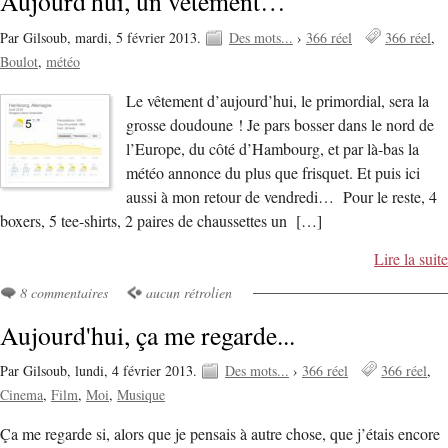
Aujourd'hui, un vêtement…
Par Gilsoub,
mardi, 5 février 2013.
Des mots...
›
366 réel
366 réel
Boulot
météo
Le vêtement d’aujourd’hui, le primordial, sera la
grosse doudoune ! Je pars bosser dans le nord de
l’Europe, du côté d’Hambourg, et par là-bas la
météo annonce du plus que frisquet. Et puis ici
aussi à mon retour de vendredi… Pour le reste, 4
boxers, 5 tee-shirts, 2 paires de chaussettes un […]
Lire la suite
8 commentaires
aucun rétrolien
Aujourd'hui, ça me regarde...
Par Gilsoub,
lundi, 4 février 2013.
Des mots...
›
366 réel
366 réel
Cinema
Film
Moi
Musique
Ça me regarde si, alors que je pensais à autre chose, que j’étais encore