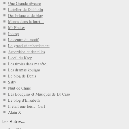
Une Grande rêveuse
L'atelier de Diablotin
Des brique et de blog
Manou dans la foret...
Mr Fraises
Indesp
Le centre du motif
Le grand chambardement
Accordéon et dentelles
L'oeil du Krop
Les tiroirs dans ma tête...
Les dramas kouigns
Le blog de Denis
Saby
Nuit de Chine
Les Bouquins et Musiques de Dr Caso
Le blog d'Élisabeth
Il était une fois… Garf
Alain X
Les Autres...