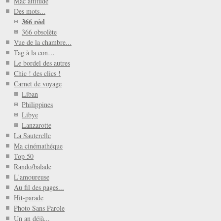
Mac attitude
Des mots...
366 réel
366 obsolète
Vue de la chambre...
Tag à la con…
Le bordel des autres
Chic ! des clics !
Carnet de voyage
Liban
Philippines
Libye
Lanzarotte
La Sauterelle
Ma cinémathéque
Top 50
Rando/balade
L'amoureuse
Au fil des pages...
Hit-parade
Photo Sans Parole
Un an déjà...