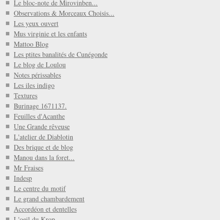
Le bloc-note de Mirovinben...
Observations & Morceaux Choisis...
Les yeux ouvert
Mus virginie et les enfants
Mattoo Blog
Les ptites banalités de Cunégonde
Le blog de Loulou
Notes périssables
Les iles indigo
Textures
Burinage 1671137.
Feuilles d'Acanthe
Une Grande rêveuse
L'atelier de Diablotin
Des brique et de blog
Manou dans la foret...
Mr Fraises
Indesp
Le centre du motif
Le grand chambardement
Accordéon et dentelles
L'oeil du Krop