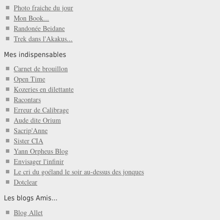
Photo fraiche du jour
Mon Book...
Randonée Beidane
Trek dans l'Akakus...
Mes indispensables
Carnet de brouillon
Open Time
Kozeries en dilettante
Racontars
Erreur de Calibrage
Aude dite Orium
Sacrip'Anne
Sister CIA
Yann Orpheus Blog
Envisager l'infinir
Le cri du goéland le soir au-dessus des jonques
Dotclear
Les blogs Amis...
Blog Allet