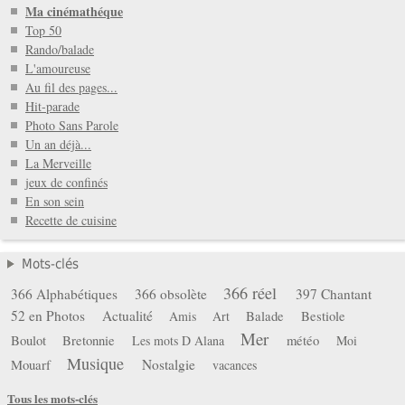
Ma cinémathéque
Top 50
Rando/balade
L'amoureuse
Au fil des pages...
Hit-parade
Photo Sans Parole
Un an déjà...
La Merveille
jeux de confinés
En son sein
Recette de cuisine
Mots-clés
366 réel
366 Alphabétiques
366 obsolète
397 Chantant
52 en Photos
Actualité
Balade
Bestiole
Amis
Art
Mer
Boulot
Bretonnie
météo
Les mots D Alana
Moi
Musique
Mouarf
Nostalgie
vacances
Tous les mots-clés