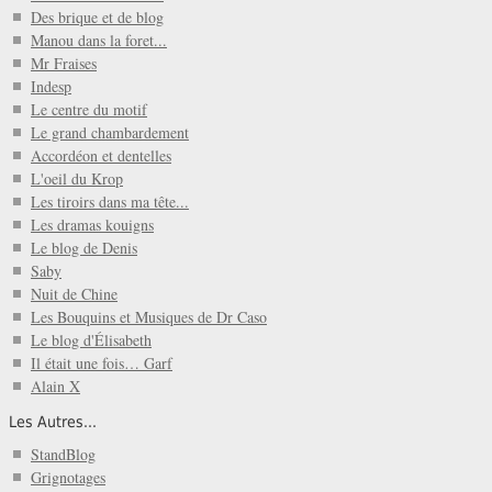
Des brique et de blog
Manou dans la foret...
Mr Fraises
Indesp
Le centre du motif
Le grand chambardement
Accordéon et dentelles
L'oeil du Krop
Les tiroirs dans ma tête...
Les dramas kouigns
Le blog de Denis
Saby
Nuit de Chine
Les Bouquins et Musiques de Dr Caso
Le blog d'Élisabeth
Il était une fois… Garf
Alain X
Les Autres...
StandBlog
Grignotages