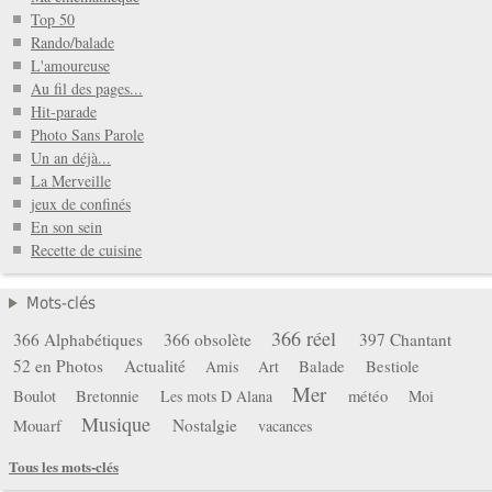
Top 50
Rando/balade
L'amoureuse
Au fil des pages...
Hit-parade
Photo Sans Parole
Un an déjà...
La Merveille
jeux de confinés
En son sein
Recette de cuisine
Mots-clés
366 réel
366 Alphabétiques
366 obsolète
397 Chantant
52 en Photos
Actualité
Balade
Bestiole
Amis
Art
Mer
Boulot
Bretonnie
météo
Les mots D Alana
Moi
Musique
Mouarf
Nostalgie
vacances
Tous les mots-clés