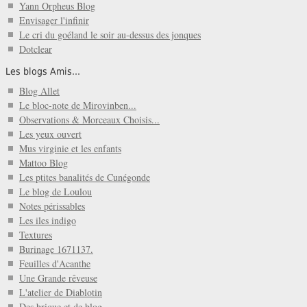
Yann Orpheus Blog
Envisager l'infinir
Le cri du goéland le soir au-dessus des jonques
Dotclear
Les blogs Amis...
Blog Allet
Le bloc-note de Mirovinben...
Observations & Morceaux Choisis...
Les yeux ouvert
Mus virginie et les enfants
Mattoo Blog
Les ptites banalités de Cunégonde
Le blog de Loulou
Notes périssables
Les iles indigo
Textures
Burinage 1671137.
Feuilles d'Acanthe
Une Grande rêveuse
L'atelier de Diablotin
Des brique et de blog