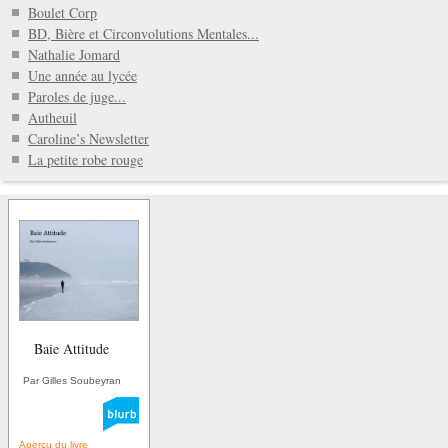
Boulet Corp
BD, Bière et Circonvolutions Mentales...
Nathalie Jomard
Une année au lycée
Paroles de juge...
Autheuil
Caroline’s Newsletter
La petite robe rouge
Baie Attitude
Par Gilles Soubeyran
Aperçu du livre