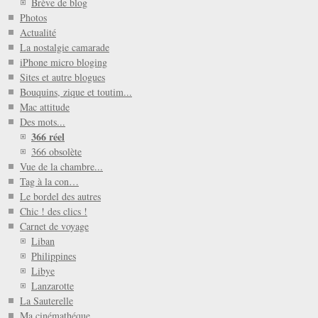
Brève de blog
Photos
Actualité
La nostalgie camarade
iPhone micro bloging
Sites et autre blogues
Bouquins, zique et toutim...
Mac attitude
Des mots...
366 réel
366 obsolète
Vue de la chambre...
Tag à la con…
Le bordel des autres
Chic ! des clics !
Carnet de voyage
Liban
Philippines
Libye
Lanzarotte
La Sauterelle
Ma cinémathéque