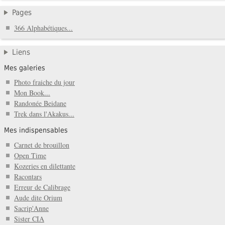
Pages
366 Alphabétiques...
Liens
Mes galeries
Photo fraiche du jour
Mon Book...
Randonée Beidane
Trek dans l'Akakus...
Mes indispensables
Carnet de brouillon
Open Time
Kozeries en dilettante
Racontars
Erreur de Calibrage
Aude dite Orium
Sacrip'Anne
Sister CIA