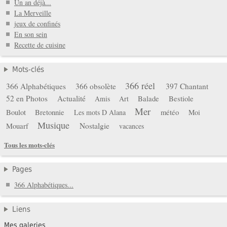
Un an déjà...
La Merveille
jeux de confinés
En son sein
Recette de cuisine
Mots-clés
366 réel
366 Alphabétiques
366 obsolète
397 Chantant
52 en Photos
Actualité
Balade
Bestiole
Amis
Art
Mer
Boulot
Bretonnie
météo
Les mots D Alana
Moi
Musique
Mouarf
Nostalgie
vacances
Tous les mots-clés
Pages
366 Alphabétiques...
Liens
Mes galeries