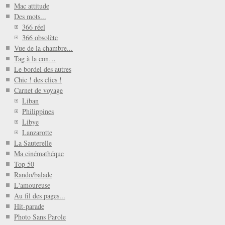
Mac attitude
Des mots...
366 réel
366 obsolète
Vue de la chambre...
Tag à la con…
Le bordel des autres
Chic ! des clics !
Carnet de voyage
Liban
Philippines
Libye
Lanzarotte
La Sauterelle
Ma cinémathéque
Top 50
Rando/balade
L'amoureuse
Au fil des pages...
Hit-parade
Photo Sans Parole