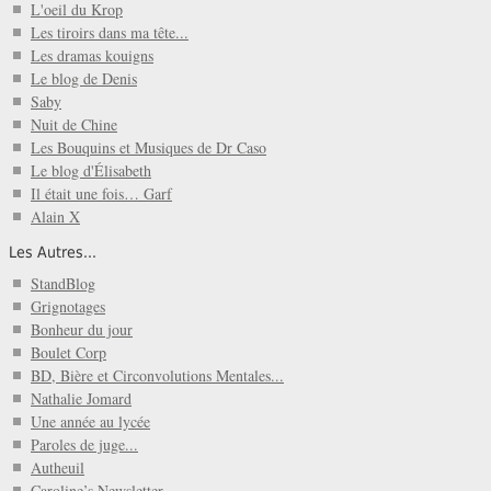
L'oeil du Krop
Les tiroirs dans ma tête...
Les dramas kouigns
Le blog de Denis
Saby
Nuit de Chine
Les Bouquins et Musiques de Dr Caso
Le blog d'Élisabeth
Il était une fois… Garf
Alain X
Les Autres...
StandBlog
Grignotages
Bonheur du jour
Boulet Corp
BD, Bière et Circonvolutions Mentales...
Nathalie Jomard
Une année au lycée
Paroles de juge...
Autheuil
Caroline’s Newsletter