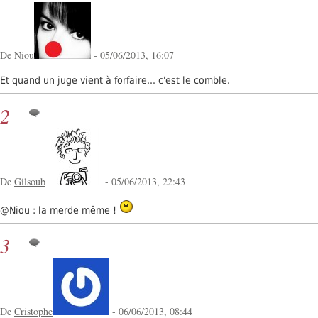
De
Niou
- 05/06/2013, 16:07
Et quand un juge vient à forfaire... c'est le comble.
2
De
Gilsoub
- 05/06/2013, 22:43
@Niou : la merde même !
3
De
Cristophe
- 06/06/2013, 08:44