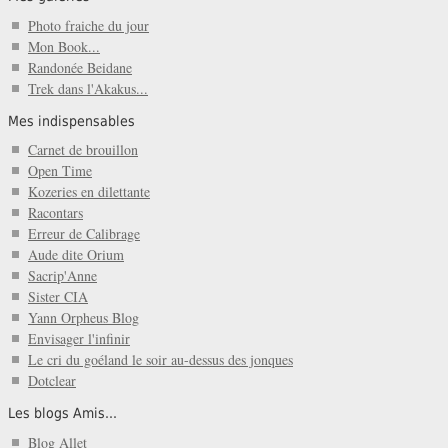
Photo fraiche du jour
Mon Book...
Randonée Beidane
Trek dans l'Akakus...
Mes indispensables
Carnet de brouillon
Open Time
Kozeries en dilettante
Racontars
Erreur de Calibrage
Aude dite Orium
Sacrip'Anne
Sister CIA
Yann Orpheus Blog
Envisager l'infinir
Le cri du goéland le soir au-dessus des jonques
Dotclear
Les blogs Amis...
Blog Allet