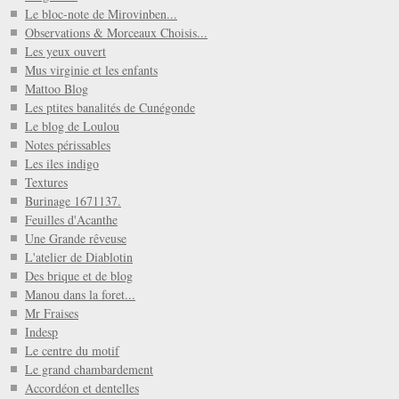
Le bloc-note de Mirovinben...
Observations & Morceaux Choisis...
Les yeux ouvert
Mus virginie et les enfants
Mattoo Blog
Les ptites banalités de Cunégonde
Le blog de Loulou
Notes périssables
Les iles indigo
Textures
Burinage 1671137.
Feuilles d'Acanthe
Une Grande rêveuse
L'atelier de Diablotin
Des brique et de blog
Manou dans la foret...
Mr Fraises
Indesp
Le centre du motif
Le grand chambardement
Accordéon et dentelles