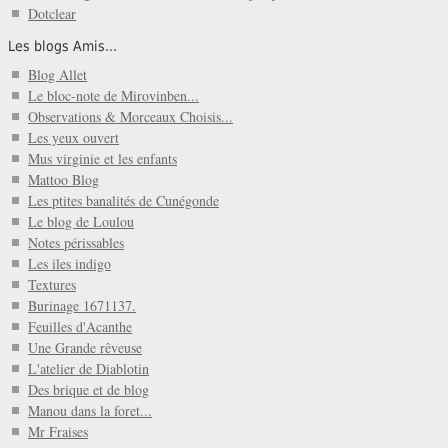
Dotclear
Les blogs Amis...
Blog Allet
Le bloc-note de Mirovinben...
Observations & Morceaux Choisis...
Les yeux ouvert
Mus virginie et les enfants
Mattoo Blog
Les ptites banalités de Cunégonde
Le blog de Loulou
Notes périssables
Les iles indigo
Textures
Burinage 1671137.
Feuilles d'Acanthe
Une Grande rêveuse
L'atelier de Diablotin
Des brique et de blog
Manou dans la foret...
Mr Fraises