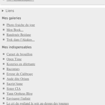
Liens
Mes galeries
Photo fraiche du jour
Mon Book...
Randonée Beidane
Trek dans l'Akakus...
Mes indispensables
Carnet de brouillon
Open Time
Kozeries en dilettante
Racontars
Erreur de Calibrage
Aude dite Orium
Sacrip'Anne
Sister CIA
Yann Orpheus Blog
Envisager l'infinir
Le cri du goéland le soir au-dessus des jonques