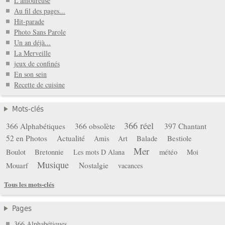
L'amoureuse
Au fil des pages...
Hit-parade
Photo Sans Parole
Un an déjà...
La Merveille
jeux de confinés
En son sein
Recette de cuisine
Mots-clés
366 réel
366 Alphabétiques
366 obsolète
397 Chantant
52 en Photos
Actualité
Balade
Bestiole
Amis
Art
Mer
Boulot
Bretonnie
météo
Les mots D Alana
Moi
Musique
Mouarf
Nostalgie
vacances
Tous les mots-clés
Pages
366 Alphabétiques...