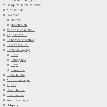
Bouquins, zique et toutim...
Mac attitude
Des mots...
366 réel
366 obsolète
Vue de la chambre...
Tag à la con…
Le bordel des autres
Chic ! des clics !
Carnet de voyage
Liban
Philippines
Libye
Lanzarotte
La Sauterelle
Ma cinémathéque
Top 50
Rando/balade
L'amoureuse
Au fil des pages...
Hit-parade