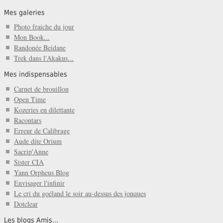
Mes galeries
Photo fraiche du jour
Mon Book...
Randonée Beidane
Trek dans l'Akakus...
Mes indispensables
Carnet de brouillon
Open Time
Kozeries en dilettante
Racontars
Erreur de Calibrage
Aude dite Orium
Sacrip'Anne
Sister CIA
Yann Orpheus Blog
Envisager l'infinir
Le cri du goéland le soir au-dessus des jonques
Dotclear
Les blogs Amis...