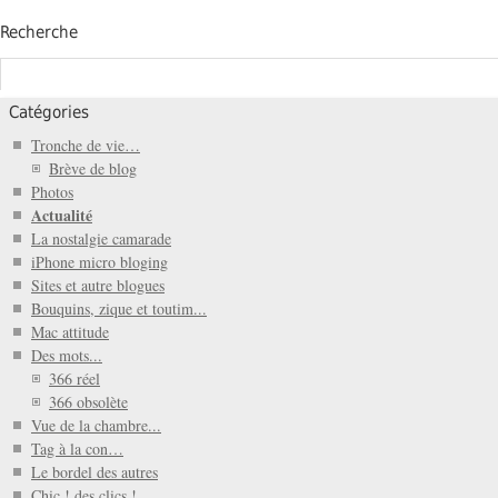
Recherche
Catégories
Tronche de vie…
Brève de blog
Photos
Actualité
La nostalgie camarade
iPhone micro bloging
Sites et autre blogues
Bouquins, zique et toutim...
Mac attitude
Des mots...
366 réel
366 obsolète
Vue de la chambre...
Tag à la con…
Le bordel des autres
Chic ! des clics !