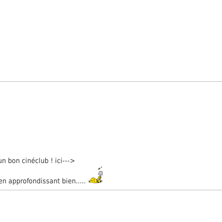
un bon cinéclub ! ici--->
en approfondissant bien.....