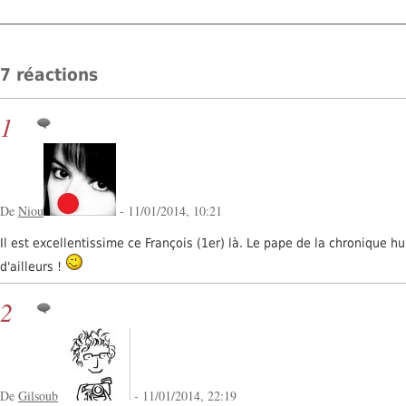
7 réactions
1
De
Niou
- 11/01/2014, 10:21
Il est excellentissime ce François (1er) là. Le pape de la chronique 
d'ailleurs !
2
De
Gilsoub
- 11/01/2014, 22:19