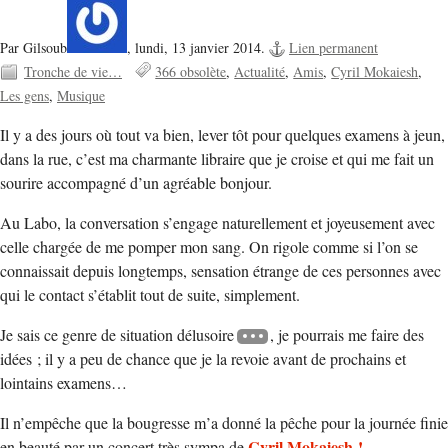
Par Gilsoub
,
lundi, 13 janvier 2014.
Lien permanent
Tronche de vie…
366 obsolète
Actualité
Amis
Cyril Mokaiesh
Les gens
Musique
Il y a des jours où tout va bien, lever tôt pour quelques examens à jeun,
dans la rue, c’est ma charmante libraire que je croise et qui me fait un
sourire accompagné d’un agréable bonjour.
Au Labo, la conversation s’engage naturellement et joyeusement avec
celle chargée de me pomper mon sang. On rigole comme si l’on se
connaissait depuis longtemps, sensation étrange de ces personnes avec
qui le contact s’établit tout de suite, simplement.
Je sais ce genre de situation délusoire
, je pourrais me faire des
idées ; il y a peu de chance que je la revoie avant de prochains et
lointains examens…
Il n’empêche que la bougresse m’a donné la pêche pour la journée finie
Cyril Mokaiesh !
en beauté par un concert très sympa de