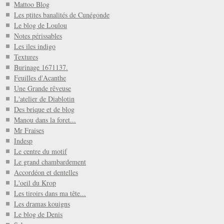
Mattoo Blog
Les ptites banalités de Cunégonde
Le blog de Loulou
Notes périssables
Les iles indigo
Textures
Burinage 1671137.
Feuilles d'Acanthe
Une Grande rêveuse
L'atelier de Diablotin
Des brique et de blog
Manou dans la foret...
Mr Fraises
Indesp
Le centre du motif
Le grand chambardement
Accordéon et dentelles
L'oeil du Krop
Les tiroirs dans ma tête...
Les dramas kouigns
Le blog de Denis