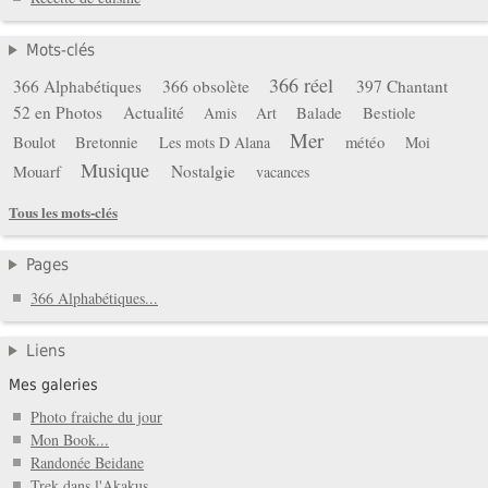
Mots-clés
366 réel
366 Alphabétiques
366 obsolète
397 Chantant
52 en Photos
Actualité
Balade
Bestiole
Amis
Art
Mer
Boulot
Bretonnie
météo
Les mots D Alana
Moi
Musique
Mouarf
Nostalgie
vacances
Tous les mots-clés
Pages
366 Alphabétiques...
Liens
Mes galeries
Photo fraiche du jour
Mon Book...
Randonée Beidane
Trek dans l'Akakus...