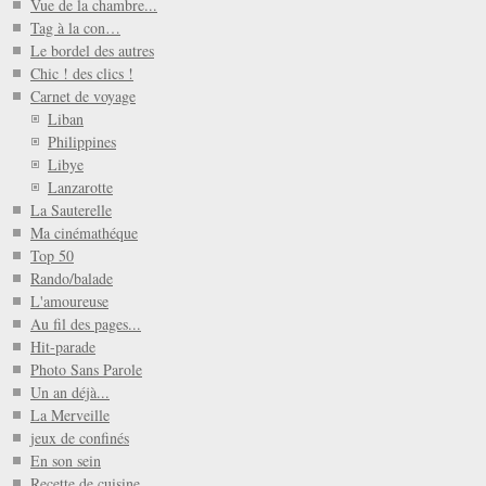
Vue de la chambre...
Tag à la con…
Le bordel des autres
Chic ! des clics !
Carnet de voyage
Liban
Philippines
Libye
Lanzarotte
La Sauterelle
Ma cinémathéque
Top 50
Rando/balade
L'amoureuse
Au fil des pages...
Hit-parade
Photo Sans Parole
Un an déjà...
La Merveille
jeux de confinés
En son sein
Recette de cuisine