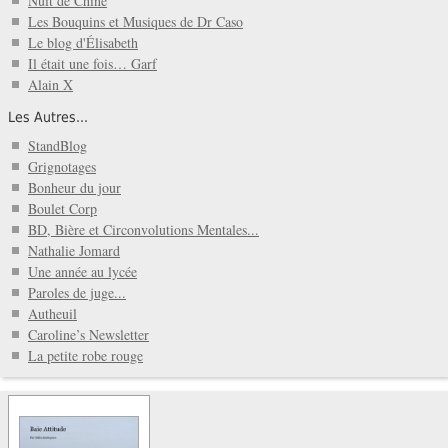
Nuit de Chine
Les Bouquins et Musiques de Dr Caso
Le blog d'Élisabeth
Il était une fois… Garf
Alain X
Les Autres...
StandBlog
Grignotages
Bonheur du jour
Boulet Corp
BD, Bière et Circonvolutions Mentales...
Nathalie Jomard
Une année au lycée
Paroles de juge...
Autheuil
Caroline’s Newsletter
La petite robe rouge