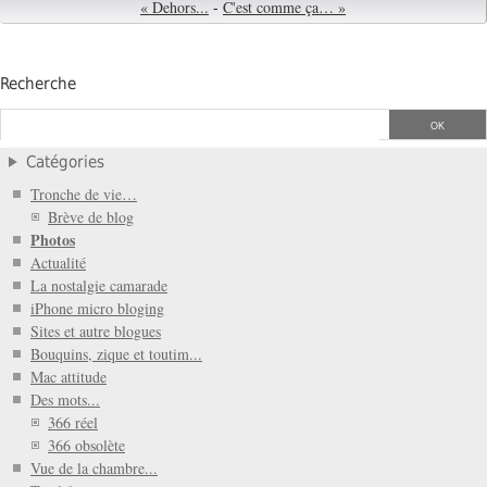
« Dehors...
-
C'est comme ça… »
Recherche
Catégories
Tronche de vie…
Brève de blog
Photos
Actualité
La nostalgie camarade
iPhone micro bloging
Sites et autre blogues
Bouquins, zique et toutim...
Mac attitude
Des mots...
366 réel
366 obsolète
Vue de la chambre...