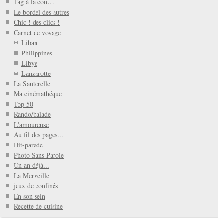
Tag à la con…
Le bordel des autres
Chic ! des clics !
Carnet de voyage
Liban
Philippines
Libye
Lanzarotte
La Sauterelle
Ma cinémathéque
Top 50
Rando/balade
L'amoureuse
Au fil des pages...
Hit-parade
Photo Sans Parole
Un an déjà...
La Merveille
jeux de confinés
En son sein
Recette de cuisine