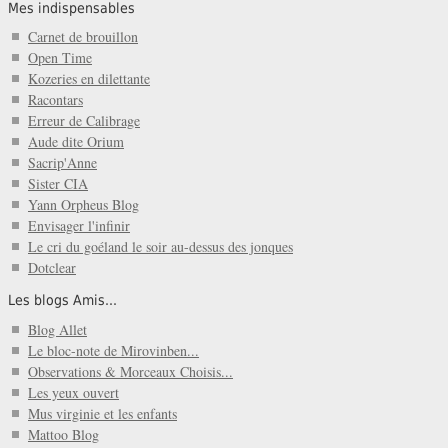
Mes indispensables
Carnet de brouillon
Open Time
Kozeries en dilettante
Racontars
Erreur de Calibrage
Aude dite Orium
Sacrip'Anne
Sister CIA
Yann Orpheus Blog
Envisager l'infinir
Le cri du goéland le soir au-dessus des jonques
Dotclear
Les blogs Amis...
Blog Allet
Le bloc-note de Mirovinben...
Observations & Morceaux Choisis...
Les yeux ouvert
Mus virginie et les enfants
Mattoo Blog