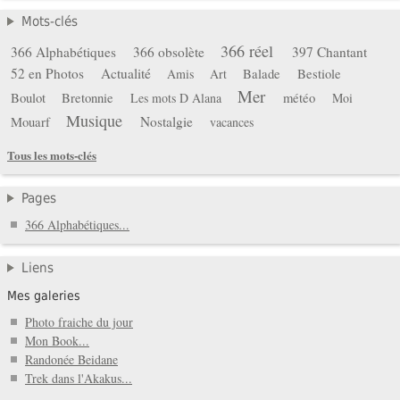
Mots-clés
366 réel
366 Alphabétiques
366 obsolète
397 Chantant
52 en Photos
Actualité
Balade
Bestiole
Amis
Art
Mer
Boulot
Bretonnie
météo
Les mots D Alana
Moi
Musique
Mouarf
Nostalgie
vacances
Tous les mots-clés
Pages
366 Alphabétiques...
Liens
Mes galeries
Photo fraiche du jour
Mon Book...
Randonée Beidane
Trek dans l'Akakus...