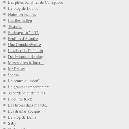
Les ptites banalités de Cunégonde
Le blog de Loulou
Notes périssables
Les iles indigo
Textures
Burinage 1671137.
Feuilles d'Acanthe
Une Grande rêveuse
L'atelier de Diablotin
Des brique et de blog
Manou dans la foret...
Mr Fraises
Indesp
Le centre du motif
Le grand chambardement
Accordéon et dentelles
L'oeil du Krop
Les tiroirs dans ma tête...
Les dramas kouigns
Le blog de Denis
Saby