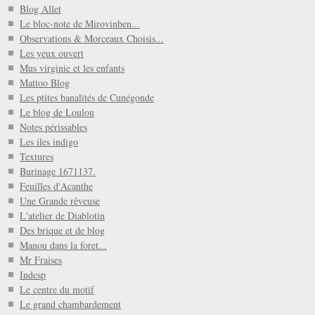
Blog Allet
Le bloc-note de Mirovinben...
Observations & Morceaux Choisis...
Les yeux ouvert
Mus virginie et les enfants
Mattoo Blog
Les ptites banalités de Cunégonde
Le blog de Loulou
Notes périssables
Les iles indigo
Textures
Burinage 1671137.
Feuilles d'Acanthe
Une Grande rêveuse
L'atelier de Diablotin
Des brique et de blog
Manou dans la foret...
Mr Fraises
Indesp
Le centre du motif
Le grand chambardement