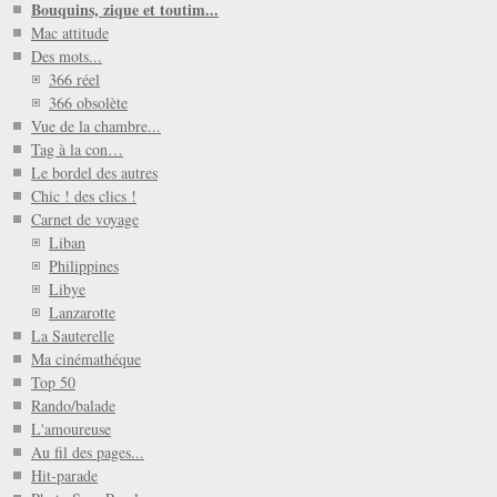
Bouquins, zique et toutim...
Mac attitude
Des mots...
366 réel
366 obsolète
Vue de la chambre...
Tag à la con…
Le bordel des autres
Chic ! des clics !
Carnet de voyage
Liban
Philippines
Libye
Lanzarotte
La Sauterelle
Ma cinémathéque
Top 50
Rando/balade
L'amoureuse
Au fil des pages...
Hit-parade