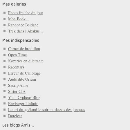
Mes galeries
Photo fraiche du jour
Mon Book...
Randonée Beidane
Trek dans l'Akakus...
Mes indispensables
Carnet de brouillon
Open Time
Kozeries en dilettante
Racontars
Erreur de Calibrage
Aude dite Orium
Sacrip'Anne
Sister CIA
Yann Orpheus Blog
Envisager l'infinir
Le cri du goéland le soir au-dessus des jonques
Dotclear
Les blogs Amis...