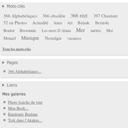
Mots-clés
366 réel
366 Alphabétiques
366 obsolète
397 Chantant
52 en Photos
Actualité
Balade
Bestiole
Amis
Art
Mer
Boulot
Bretonnie
météo
Les mots D Alana
Moi
Musique
Mouarf
Nostalgie
vacances
Tous les mots-clés
Pages
366 Alphabétiques...
Liens
Mes galeries
Photo fraiche du jour
Mon Book...
Randonée Beidane
Trek dans l'Akakus...