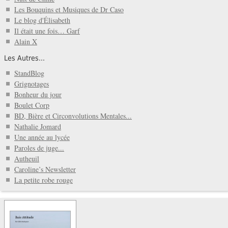
Les Bouquins et Musiques de Dr Caso
Le blog d'Élisabeth
Il était une fois… Garf
Alain X
Les Autres...
StandBlog
Grignotages
Bonheur du jour
Boulet Corp
BD, Bière et Circonvolutions Mentales...
Nathalie Jomard
Une année au lycée
Paroles de juge...
Autheuil
Caroline’s Newsletter
La petite robe rouge