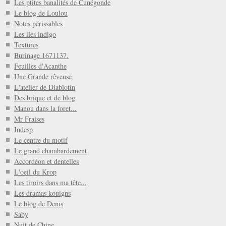
Les ptites banalités de Cunégonde
Le blog de Loulou
Notes périssables
Les iles indigo
Textures
Burinage 1671137.
Feuilles d'Acanthe
Une Grande rêveuse
L'atelier de Diablotin
Des brique et de blog
Manou dans la foret...
Mr Fraises
Indesp
Le centre du motif
Le grand chambardement
Accordéon et dentelles
L'oeil du Krop
Les tiroirs dans ma tête...
Les dramas kouigns
Le blog de Denis
Saby
Nuit de Chine