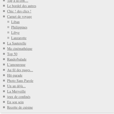
Tag à la con…
Le bordel des autres
Chic ! des clics !
Carnet de voyage
Liban
Philippines
Libye
Lanzarotte
La Sauterelle
Ma cinémathéque
Top 50
Rando/balade
L'amoureuse
Au fil des pages...
Hit-parade
Photo Sans Parole
Un an déjà...
La Merveille
jeux de confinés
En son sein
Recette de cuisine