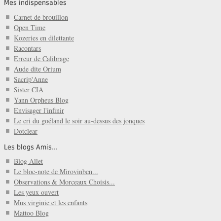
Mes indispensables
Carnet de brouillon
Open Time
Kozeries en dilettante
Racontars
Erreur de Calibrage
Aude dite Orium
Sacrip'Anne
Sister CIA
Yann Orpheus Blog
Envisager l'infinir
Le cri du goéland le soir au-dessus des jonques
Dotclear
Les blogs Amis...
Blog Allet
Le bloc-note de Mirovinben...
Observations & Morceaux Choisis...
Les yeux ouvert
Mus virginie et les enfants
Mattoo Blog