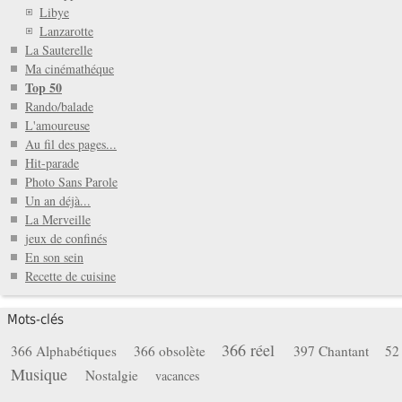
Libye
Lanzarotte
La Sauterelle
Ma cinémathéque
Top 50
Rando/balade
L'amoureuse
Au fil des pages...
Hit-parade
Photo Sans Parole
Un an déjà...
La Merveille
jeux de confinés
En son sein
Recette de cuisine
Mots-clés
366 réel
366 Alphabétiques
366 obsolète
397 Chantant
52
Musique
Nostalgie
vacances