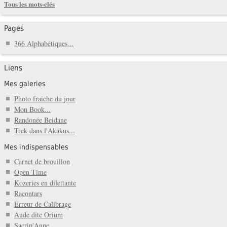
Tous les mots-clés
Pages
366 Alphabétiques...
Liens
Mes galeries
Photo fraiche du jour
Mon Book...
Randonée Beidane
Trek dans l'Akakus...
Mes indispensables
Carnet de brouillon
Open Time
Kozeries en dilettante
Racontars
Erreur de Calibrage
Aude dite Orium
Sacrip'Anne