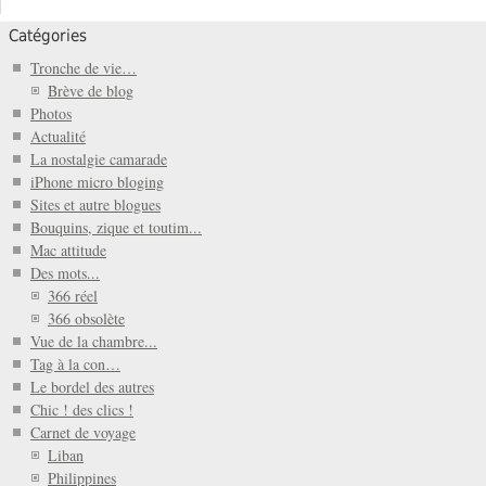
Catégories
Tronche de vie…
Brève de blog
Photos
Actualité
La nostalgie camarade
iPhone micro bloging
Sites et autre blogues
Bouquins, zique et toutim...
Mac attitude
Des mots...
366 réel
366 obsolète
Vue de la chambre...
Tag à la con…
Le bordel des autres
Chic ! des clics !
Carnet de voyage
Liban
Philippines