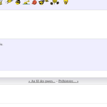
ée.
« Au fil des pages...
-
Préhistoire... »