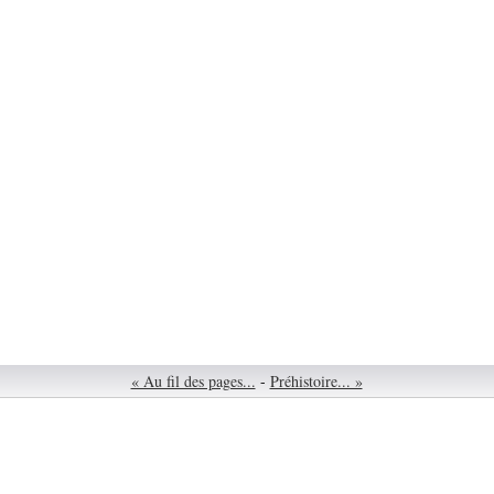
« Au fil des pages...
-
Préhistoire... »