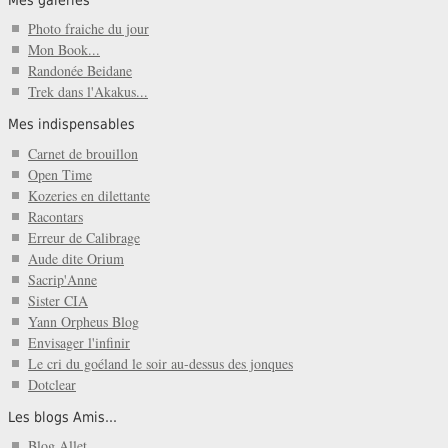
Photo fraiche du jour
Mon Book...
Randonée Beidane
Trek dans l'Akakus...
Mes indispensables
Carnet de brouillon
Open Time
Kozeries en dilettante
Racontars
Erreur de Calibrage
Aude dite Orium
Sacrip'Anne
Sister CIA
Yann Orpheus Blog
Envisager l'infinir
Le cri du goéland le soir au-dessus des jonques
Dotclear
Les blogs Amis...
Blog Allet