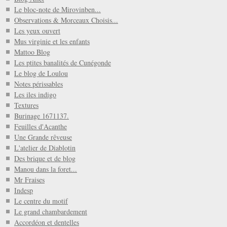
Le bloc-note de Mirovinben...
Observations & Morceaux Choisis...
Les yeux ouvert
Mus virginie et les enfants
Mattoo Blog
Les ptites banalités de Cunégonde
Le blog de Loulou
Notes périssables
Les iles indigo
Textures
Burinage 1671137.
Feuilles d'Acanthe
Une Grande rêveuse
L'atelier de Diablotin
Des brique et de blog
Manou dans la foret...
Mr Fraises
Indesp
Le centre du motif
Le grand chambardement
Accordéon et dentelles