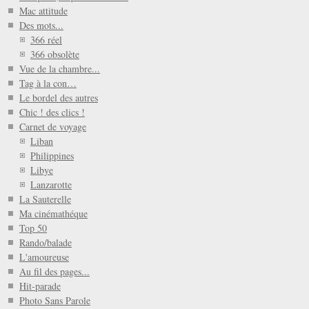
Mac attitude
Des mots...
366 réel
366 obsolète
Vue de la chambre...
Tag à la con…
Le bordel des autres
Chic ! des clics !
Carnet de voyage
Liban
Philippines
Libye
Lanzarotte
La Sauterelle
Ma cinémathéque
Top 50
Rando/balade
L'amoureuse
Au fil des pages...
Hit-parade
Photo Sans Parole