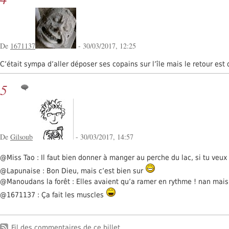
De
1671137
- 30/03/2017, 12:25
C’était sympa d’aller déposer ses copains sur l’île mais le retour est di
5
De
Gilsoub
- 30/03/2017, 14:57
@Miss Tao : Il faut bien donner à manger au perche du lac, si tu veux 
@Lapunaise : Bon Dieu, mais c’est bien sur
@Manoudans la forêt : Elles avaient qu’a ramer en rythme ! nan mais 
@1671137 : Ça fait les muscles
Fil des commentaires de ce billet