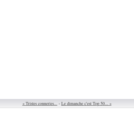
« Tristes conneries...
-
Le dimanche c'est Top 50... »