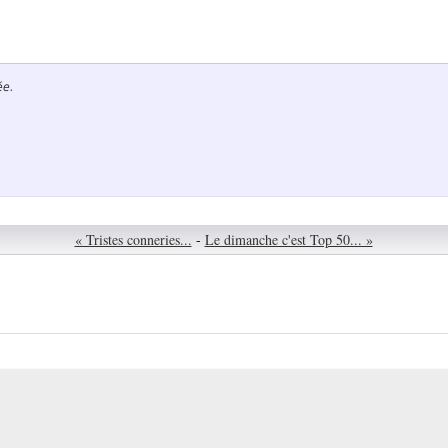
ée.
« Tristes conneries...
-
Le dimanche c'est Top 50... »