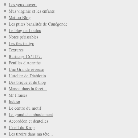
Les yeux ouvert
Mus virginie et les enfants
Mattoo Blog
Les ptites banalités de Cunégonde
Le blog de Loulou
Notes périssables
Les iles indigo
Textures
Burinage 1671137.
Feuilles d'Acanthe
Une Grande rêveuse
L'atelier de Diablotin
Des brique et de blog
Manou dans la foret...
Mr Fraises
Indesp
Le centre du motif
Le grand chambardement
Accordéon et dentelles
L'oeil du Krop
Les tiroirs dans ma tête...