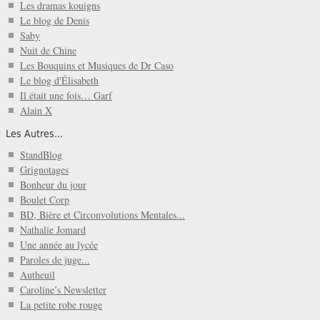
Les dramas kouigns
Le blog de Denis
Saby
Nuit de Chine
Les Bouquins et Musiques de Dr Caso
Le blog d'Élisabeth
Il était une fois… Garf
Alain X
Les Autres...
StandBlog
Grignotages
Bonheur du jour
Boulet Corp
BD, Bière et Circonvolutions Mentales...
Nathalie Jomard
Une année au lycée
Paroles de juge...
Autheuil
Caroline’s Newsletter
La petite robe rouge