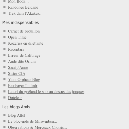
Mon Book...
Randonée Beidane
Trek dans l'Akakus...
Mes indispensables
Carnet de brouillon
Open Time
Kozeries en dilettante
Racontars
Erreur de Calibrage
Aude dite Orium
Sacrip'Anne
Sister CIA
Yann Orpheus Blog
Envisager l'infinir
Le cri du goéland le soir au-dessus des jonques
Dotclear
Les blogs Amis...
Blog Allet
Le bloc-note de Mirovinben...
Observations & Morceaux Choisis...