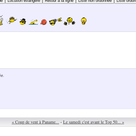
de
Locution étrangère
Retour à la ligne
Liste non ordonnée
Liste ordo
ée.
« Coup de vent à Paname...
-
Le samedi c'est avant le Top 50... »