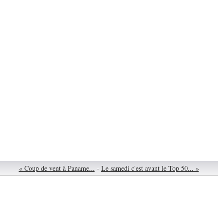
« Coup de vent à Paname...
-
Le samedi c'est avant le Top 50... »