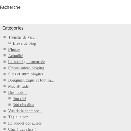
Recherche
Catégories
Tronche de vie…
Brève de blog
Photos
Actualité
La nostalgie camarade
iPhone micro bloging
Sites et autre blogues
Bouquins, zique et toutim...
Mac attitude
Des mots...
366 réel
366 obsolète
Vue de la chambre...
Tag à la con…
Le bordel des autres
Chic ! des clics !