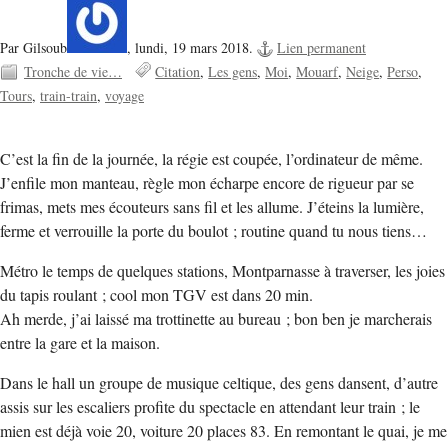
Par Gilsoub
,
lundi, 19 mars 2018.
Lien permanent
Tronche de vie…
Citation
Les gens
Moi
Mouarf
Neige
Perso
Tours
train-train
voyage
C’est la fin de la journée, la régie est coupée, l’ordinateur de même.
J’enfile mon manteau, règle mon écharpe encore de rigueur par se
frimas, mets mes écouteurs sans fil et les allume. J’éteins la lumière,
ferme et verrouille la porte du boulot ; routine quand tu nous tiens…
Métro le temps de quelques stations, Montparnasse à traverser, les joies
du tapis roulant ; cool mon TGV est dans 20 min.
Ah merde, j’ai laissé ma trottinette au bureau ; bon ben je marcherais
entre la gare et la maison.
Dans le hall un groupe de musique celtique, des gens dansent, d’autre
assis sur les escaliers profite du spectacle en attendant leur train ; le
mien est déjà voie 20, voiture 20 places 83. En remontant le quai, je me