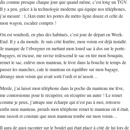
dis comme presque chaque jour que quand même, c’est long un TGV.
Il y a peu, grâce à la technologie moderne qui équipe nos téléphones,
j’ai mesuré : 1,1km entre les portes du métro ligne douze et celle de
mon wagon, escalier compris !
On est vendredi, en plus des habitués, c’est jour de départ en Week-
End. Il y a du monde. Je suis côté fenêtre, mon voisin est déjà installé.
Je manque de l’éborgner en mettant mon lourd sac à dos sur le porte-
bagages, m’excuse, me ravise redescend le sac en tire mon bouquin,
remet le sac, enlève mon manteau, le livre dans la bouche le temps de
passer les manches, cale le manteau en équilibre sur mon bagage,
dérange mon voisin qui avait sorti l’ordi et m’assoit…
Merde, j’ai laissé mon téléphone dans la poche du manteau me lève,
me contorsionne pour le récupérer, en récupère un autre ! Le remet
comme je peux, j’attrape une écharpe qui n’est pas à moi, retrouve
enfin mon manteau, prends mon téléphone remet le manteau où il était,
me rassoit et constate que mon manteau tombe sur mon voisin…
Il aura de quoi raconter sur le boulet qui était placé à côté de lui lors de