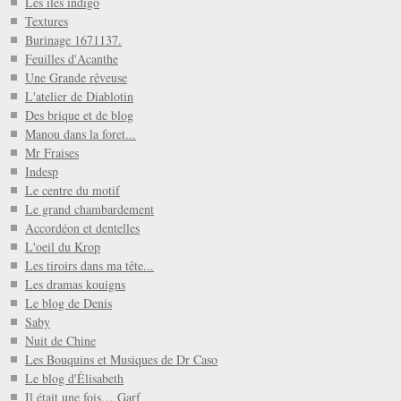
Les iles indigo
Textures
Burinage 1671137.
Feuilles d'Acanthe
Une Grande rêveuse
L'atelier de Diablotin
Des brique et de blog
Manou dans la foret...
Mr Fraises
Indesp
Le centre du motif
Le grand chambardement
Accordéon et dentelles
L'oeil du Krop
Les tiroirs dans ma tête...
Les dramas kouigns
Le blog de Denis
Saby
Nuit de Chine
Les Bouquins et Musiques de Dr Caso
Le blog d'Élisabeth
Il était une fois… Garf