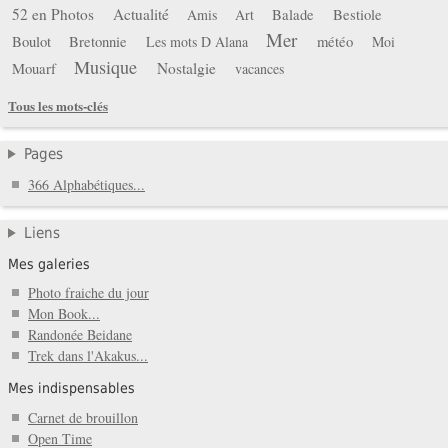
52 en Photos
Actualité
Balade
Bestiole
Amis
Art
Mer
Boulot
Bretonnie
météo
Les mots D Alana
Moi
Musique
Mouarf
Nostalgie
vacances
Tous les mots-clés
Pages
366 Alphabétiques...
Liens
Mes galeries
Photo fraiche du jour
Mon Book...
Randonée Beidane
Trek dans l'Akakus...
Mes indispensables
Carnet de brouillon
Open Time