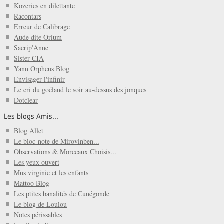
Kozeries en dilettante
Racontars
Erreur de Calibrage
Aude dite Orium
Sacrip'Anne
Sister CIA
Yann Orpheus Blog
Envisager l'infinir
Le cri du goéland le soir au-dessus des jonques
Dotclear
Les blogs Amis...
Blog Allet
Le bloc-note de Mirovinben...
Observations & Morceaux Choisis...
Les yeux ouvert
Mus virginie et les enfants
Mattoo Blog
Les ptites banalités de Cunégonde
Le blog de Loulou
Notes périssables