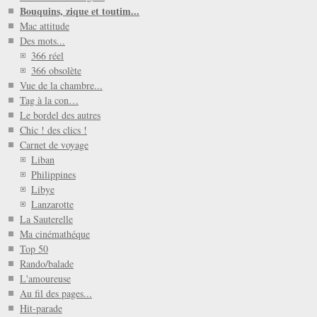
Bouquins, zique et toutim...
Mac attitude
Des mots...
366 réel
366 obsolète
Vue de la chambre...
Tag à la con…
Le bordel des autres
Chic ! des clics !
Carnet de voyage
Liban
Philippines
Libye
Lanzarotte
La Sauterelle
Ma cinémathéque
Top 50
Rando/balade
L'amoureuse
Au fil des pages...
Hit-parade