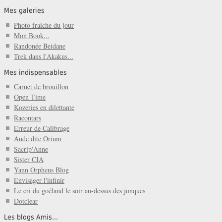
Mes galeries
Photo fraiche du jour
Mon Book...
Randonée Beidane
Trek dans l'Akakus...
Mes indispensables
Carnet de brouillon
Open Time
Kozeries en dilettante
Racontars
Erreur de Calibrage
Aude dite Orium
Sacrip'Anne
Sister CIA
Yann Orpheus Blog
Envisager l'infinir
Le cri du goéland le soir au-dessus des jonques
Dotclear
Les blogs Amis...