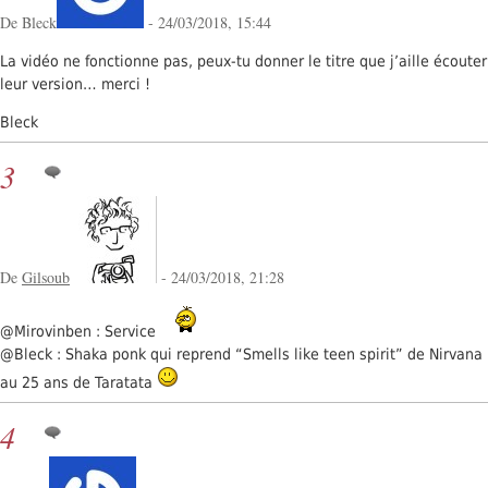
De Bleck
- 24/03/2018, 15:44
La vidéo ne fonctionne pas, peux-tu donner le titre que j’aille écouter
leur version… merci !
Bleck
3
De
Gilsoub
- 24/03/2018, 21:28
@Mirovinben : Service
@Bleck : Shaka ponk qui reprend “Smells like teen spirit” de Nirvana
au 25 ans de Taratata
4