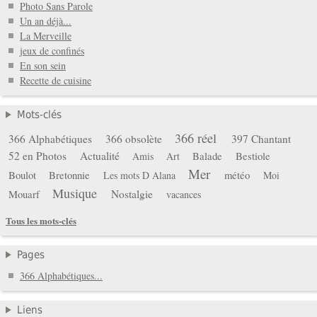
Photo Sans Parole
Un an déjà...
La Merveille
jeux de confinés
En son sein
Recette de cuisine
Mots-clés
366 réel
366 Alphabétiques
366 obsolète
397 Chantant
52 en Photos
Actualité
Balade
Bestiole
Amis
Art
Mer
Boulot
Bretonnie
météo
Les mots D Alana
Moi
Musique
Mouarf
Nostalgie
vacances
Tous les mots-clés
Pages
366 Alphabétiques...
Liens