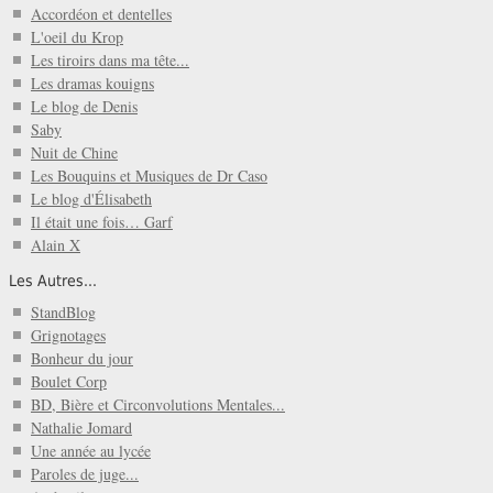
Accordéon et dentelles
L'oeil du Krop
Les tiroirs dans ma tête...
Les dramas kouigns
Le blog de Denis
Saby
Nuit de Chine
Les Bouquins et Musiques de Dr Caso
Le blog d'Élisabeth
Il était une fois… Garf
Alain X
Les Autres...
StandBlog
Grignotages
Bonheur du jour
Boulet Corp
BD, Bière et Circonvolutions Mentales...
Nathalie Jomard
Une année au lycée
Paroles de juge...