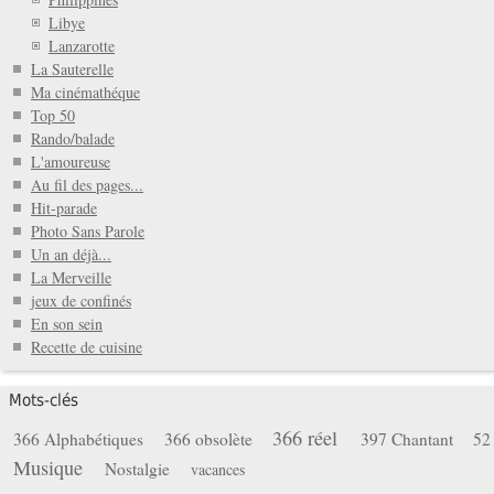
Libye
Lanzarotte
La Sauterelle
Ma cinémathéque
Top 50
Rando/balade
L'amoureuse
Au fil des pages...
Hit-parade
Photo Sans Parole
Un an déjà...
La Merveille
jeux de confinés
En son sein
Recette de cuisine
Mots-clés
366 réel
366 Alphabétiques
366 obsolète
397 Chantant
52
Musique
Nostalgie
vacances