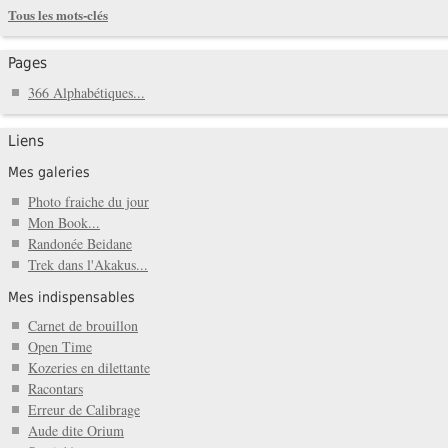
Tous les mots-clés
Pages
366 Alphabétiques...
Liens
Mes galeries
Photo fraiche du jour
Mon Book...
Randonée Beidane
Trek dans l'Akakus...
Mes indispensables
Carnet de brouillon
Open Time
Kozeries en dilettante
Racontars
Erreur de Calibrage
Aude dite Orium