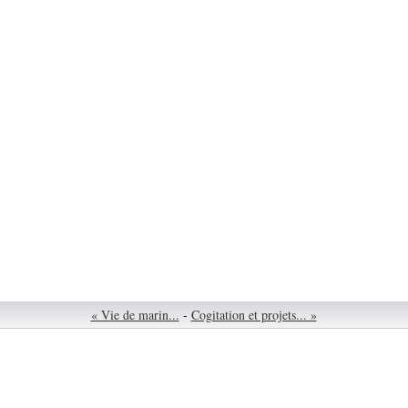
« Vie de marin...
-
Cogitation et projets... »