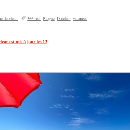
he de vie…
366 réel
Blogue
Dotclear
vacances
lear est mis à jour les 13
…