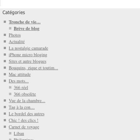
Catégories
Tronche de vie…
Brève de blog
Photos
Actualité
La nostalgie camarade
iPhone micro bloging
Sites et autre blogues
Bouquins, zique et toutim...
Mac attitude
Des mots...
366 réel
366 obsolète
Vue de la chambre...
Tag à la con…
Le bordel des autres
Chic ! des clics !
Carnet de voyage
Liban
Philippines