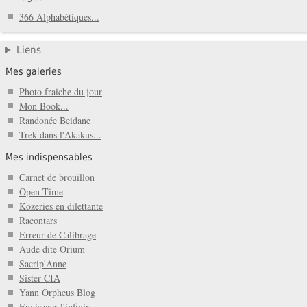
366 Alphabétiques...
Liens
Mes galeries
Photo fraiche du jour
Mon Book...
Randonée Beidane
Trek dans l'Akakus...
Mes indispensables
Carnet de brouillon
Open Time
Kozeries en dilettante
Racontars
Erreur de Calibrage
Aude dite Orium
Sacrip'Anne
Sister CIA
Yann Orpheus Blog
Envisager l'infinir