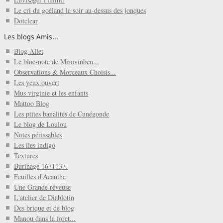
Le cri du goéland le soir au-dessus des jonques
Dotclear
Les blogs Amis...
Blog Allet
Le bloc-note de Mirovinben...
Observations & Morceaux Choisis...
Les yeux ouvert
Mus virginie et les enfants
Mattoo Blog
Les ptites banalités de Cunégonde
Le blog de Loulou
Notes périssables
Les iles indigo
Textures
Burinage 1671137.
Feuilles d'Acanthe
Une Grande rêveuse
L'atelier de Diablotin
Des brique et de blog
Manou dans la foret...