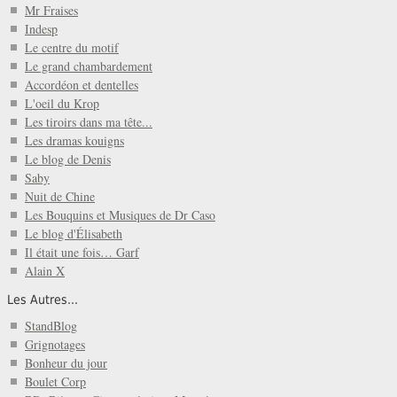
Mr Fraises
Indesp
Le centre du motif
Le grand chambardement
Accordéon et dentelles
L'oeil du Krop
Les tiroirs dans ma tête...
Les dramas kouigns
Le blog de Denis
Saby
Nuit de Chine
Les Bouquins et Musiques de Dr Caso
Le blog d'Élisabeth
Il était une fois… Garf
Alain X
Les Autres...
StandBlog
Grignotages
Bonheur du jour
Boulet Corp