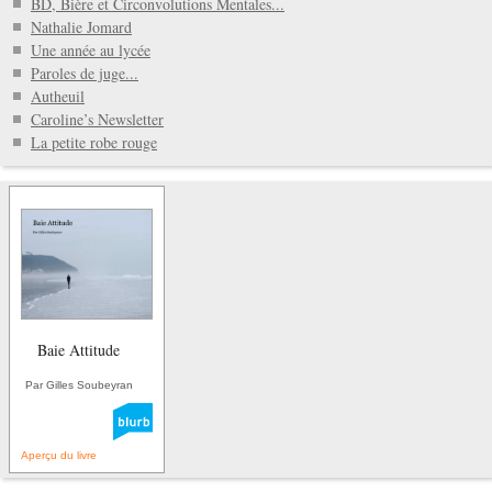
BD, Bière et Circonvolutions Mentales...
Nathalie Jomard
Une année au lycée
Paroles de juge...
Autheuil
Caroline’s Newsletter
La petite robe rouge
Baie Attitude
Par Gilles Soubeyran
Aperçu du livre