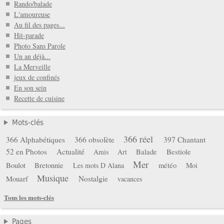
Rando/balade
L'amoureuse
Au fil des pages...
Hit-parade
Photo Sans Parole
Un an déjà...
La Merveille
jeux de confinés
En son sein
Recette de cuisine
Mots-clés
366 réel
366 Alphabétiques
366 obsolète
397 Chantant
52 en Photos
Actualité
Balade
Bestiole
Amis
Art
Mer
Boulot
Bretonnie
météo
Les mots D Alana
Moi
Musique
Mouarf
Nostalgie
vacances
Tous les mots-clés
Pages