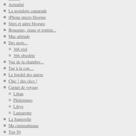
Actualité
La nostalgie camarade
iPhone micro bloging
Sites et autre blogues
Bouquins, zique et toutim...
Mac attitude
Des mots...
366 réel
366 obsolète
Vue de la chambre...
Tag à la con…
Le bordel des autres
Chic ! des clics !
Carnet de voyage
Liban
Philippines
Libye
Lanzarotte
La Sauterelle
Ma cinémathéque
Top 50