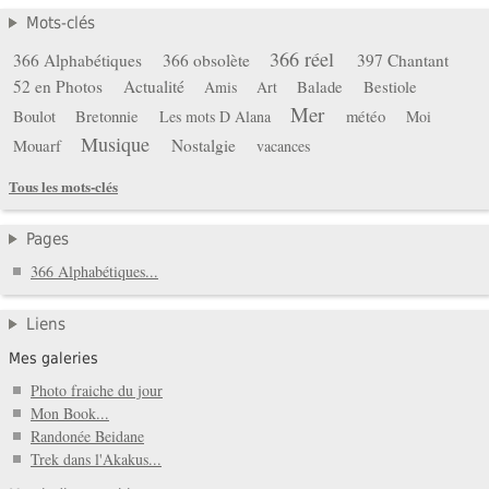
Mots-clés
366 réel
366 Alphabétiques
366 obsolète
397 Chantant
52 en Photos
Actualité
Balade
Bestiole
Amis
Art
Mer
Boulot
Bretonnie
météo
Les mots D Alana
Moi
Musique
Mouarf
Nostalgie
vacances
Tous les mots-clés
Pages
366 Alphabétiques...
Liens
Mes galeries
Photo fraiche du jour
Mon Book...
Randonée Beidane
Trek dans l'Akakus...