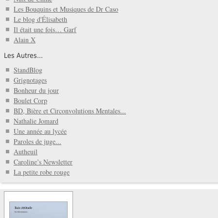
Les Bouquins et Musiques de Dr Caso
Le blog d'Élisabeth
Il était une fois… Garf
Alain X
Les Autres...
StandBlog
Grignotages
Bonheur du jour
Boulet Corp
BD, Bière et Circonvolutions Mentales...
Nathalie Jomard
Une année au lycée
Paroles de juge...
Autheuil
Caroline’s Newsletter
La petite robe rouge