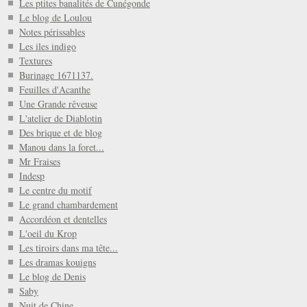
Les ptites banalités de Cunégonde
Le blog de Loulou
Notes périssables
Les iles indigo
Textures
Burinage 1671137.
Feuilles d'Acanthe
Une Grande rêveuse
L'atelier de Diablotin
Des brique et de blog
Manou dans la foret...
Mr Fraises
Indesp
Le centre du motif
Le grand chambardement
Accordéon et dentelles
L'oeil du Krop
Les tiroirs dans ma tête...
Les dramas kouigns
Le blog de Denis
Saby
Nuit de Chine