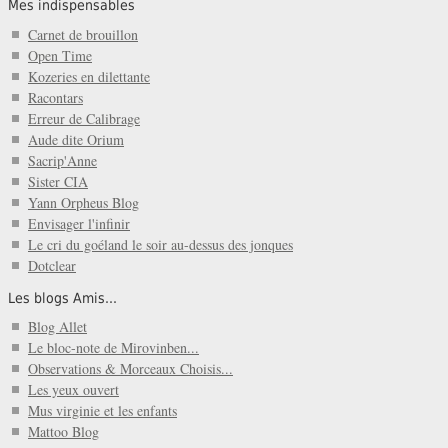
Mes indispensables
Carnet de brouillon
Open Time
Kozeries en dilettante
Racontars
Erreur de Calibrage
Aude dite Orium
Sacrip'Anne
Sister CIA
Yann Orpheus Blog
Envisager l'infinir
Le cri du goéland le soir au-dessus des jonques
Dotclear
Les blogs Amis...
Blog Allet
Le bloc-note de Mirovinben...
Observations & Morceaux Choisis...
Les yeux ouvert
Mus virginie et les enfants
Mattoo Blog