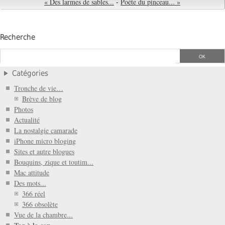
« Des larmes de sables...
-
Poéte du pinceau... »
Recherche
Catégories
Tronche de vie…
Brève de blog
Photos
Actualité
La nostalgie camarade
iPhone micro bloging
Sites et autre blogues
Bouquins, zique et toutim...
Mac attitude
Des mots...
366 réel
366 obsolète
Vue de la chambre...