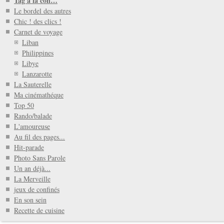
Tag à la con…
Le bordel des autres
Chic ! des clics !
Carnet de voyage
Liban
Philippines
Libye
Lanzarotte
La Sauterelle
Ma cinémathéque
Top 50
Rando/balade
L'amoureuse
Au fil des pages...
Hit-parade
Photo Sans Parole
Un an déjà...
La Merveille
jeux de confinés
En son sein
Recette de cuisine