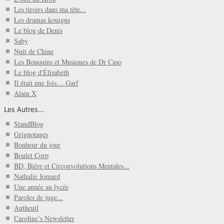
Les tiroirs dans ma tête...
Les dramas kouigns
Le blog de Denis
Saby
Nuit de Chine
Les Bouquins et Musiques de Dr Caso
Le blog d'Élisabeth
Il était une fois… Garf
Alain X
Les Autres...
StandBlog
Grignotages
Bonheur du jour
Boulet Corp
BD, Bière et Circonvolutions Mentales...
Nathalie Jomard
Une année au lycée
Paroles de juge...
Autheuil
Caroline’s Newsletter