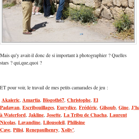
Mais qu’y avait-il donc de si important à photographier ? Quelles
stars ? qui,que,quoi ?
ET pour voir, le travail de mes petits camarades de jeu :
Akaieric
Amartia
Blogoth67
Christophe
El
,
,
,
,
Padawan
Escribouillages
Eurydice
Frédéric
Gilsoub
Gine
J’h
,
,
,
,
,
,
à Waterford
Jakline
Josette
La Tribu de Chacha
Laurent
,
,
,
,
Nicolas
Lavandine
Lilousoleil
Philisine
,
,
,
Cave
Pilisi
Renepaulhenry
Xoliv’
,
,
,
.