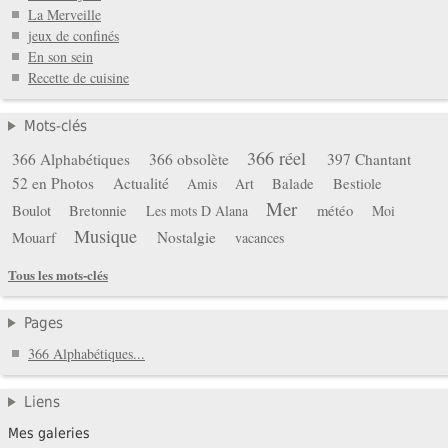
La Merveille
jeux de confinés
En son sein
Recette de cuisine
Mots-clés
366 réel
366 Alphabétiques
366 obsolète
397 Chantant
52 en Photos
Actualité
Balade
Bestiole
Amis
Art
Mer
Boulot
Bretonnie
météo
Les mots D Alana
Moi
Musique
Mouarf
Nostalgie
vacances
Tous les mots-clés
Pages
366 Alphabétiques...
Liens
Mes galeries