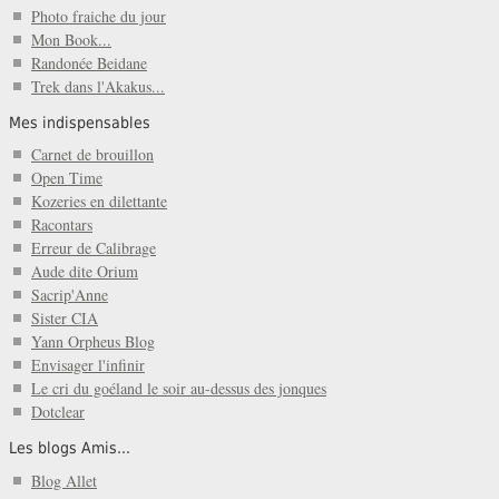
Photo fraiche du jour
Mon Book...
Randonée Beidane
Trek dans l'Akakus...
Mes indispensables
Carnet de brouillon
Open Time
Kozeries en dilettante
Racontars
Erreur de Calibrage
Aude dite Orium
Sacrip'Anne
Sister CIA
Yann Orpheus Blog
Envisager l'infinir
Le cri du goéland le soir au-dessus des jonques
Dotclear
Les blogs Amis...
Blog Allet