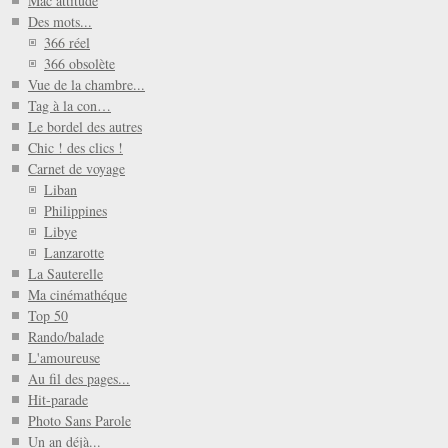
Mac attitude
Des mots...
366 réel
366 obsolète
Vue de la chambre...
Tag à la con…
Le bordel des autres
Chic ! des clics !
Carnet de voyage
Liban
Philippines
Libye
Lanzarotte
La Sauterelle
Ma cinémathéque
Top 50
Rando/balade
L'amoureuse
Au fil des pages...
Hit-parade
Photo Sans Parole
Un an déjà...