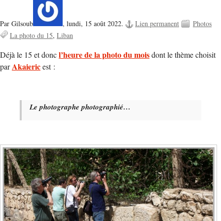
Par Gilsoub
,
lundi, 15 août 2022.
Lien permanent
Photos
La photo du 15
Liban
l’heure de la photo du mois
Déjà le 15 et donc
dont le thème choisit
Akaieric
par
est :
Le photographe photographié…