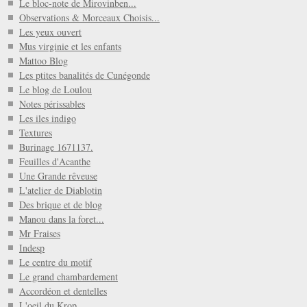
Le bloc-note de Mirovinben...
Observations & Morceaux Choisis...
Les yeux ouvert
Mus virginie et les enfants
Mattoo Blog
Les ptites banalités de Cunégonde
Le blog de Loulou
Notes périssables
Les iles indigo
Textures
Burinage 1671137.
Feuilles d'Acanthe
Une Grande rêveuse
L'atelier de Diablotin
Des brique et de blog
Manou dans la foret...
Mr Fraises
Indesp
Le centre du motif
Le grand chambardement
Accordéon et dentelles
L'oeil du Krop