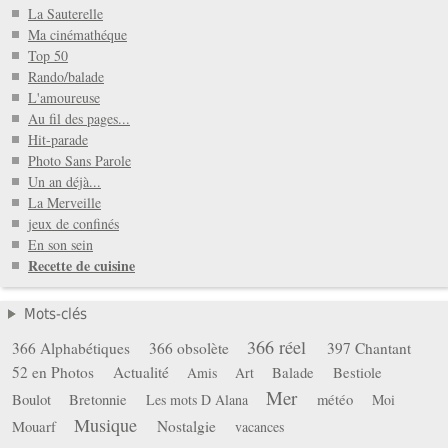
La Sauterelle
Ma cinémathéque
Top 50
Rando/balade
L'amoureuse
Au fil des pages...
Hit-parade
Photo Sans Parole
Un an déjà...
La Merveille
jeux de confinés
En son sein
Recette de cuisine
Mots-clés
366 réel
366 Alphabétiques
366 obsolète
397 Chantant
52 en Photos
Actualité
Balade
Bestiole
Amis
Art
Mer
Boulot
Bretonnie
météo
Les mots D Alana
Moi
Musique
Mouarf
Nostalgie
vacances