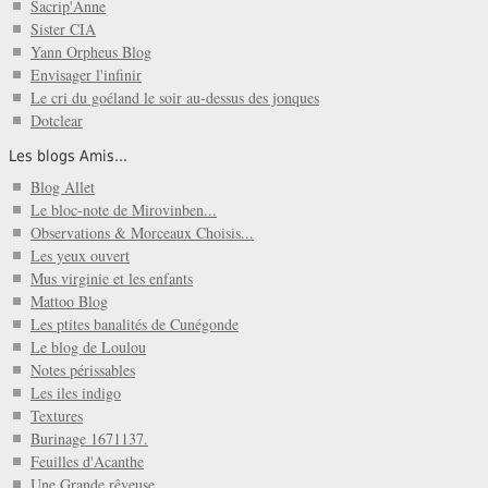
Sacrip'Anne
Sister CIA
Yann Orpheus Blog
Envisager l'infinir
Le cri du goéland le soir au-dessus des jonques
Dotclear
Les blogs Amis...
Blog Allet
Le bloc-note de Mirovinben...
Observations & Morceaux Choisis...
Les yeux ouvert
Mus virginie et les enfants
Mattoo Blog
Les ptites banalités de Cunégonde
Le blog de Loulou
Notes périssables
Les iles indigo
Textures
Burinage 1671137.
Feuilles d'Acanthe
Une Grande rêveuse