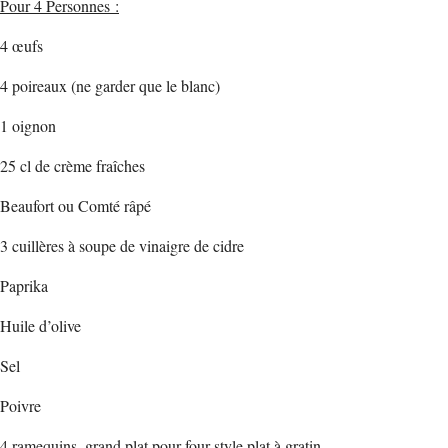
Pour 4 Personnes :
4 œufs
4 poireaux (ne garder que le blanc)
1 oignon
25 cl de crème fraîches
Beaufort ou Comté râpé
3 cuillères à soupe de vinaigre de cidre
Paprika
Huile d’olive
Sel
Poivre
4 ramequins, grand plat pour four style plat à gratin.