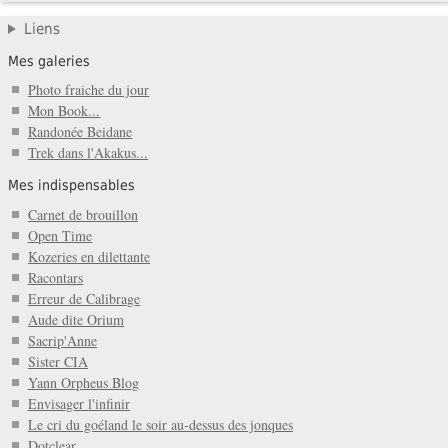
Liens
Mes galeries
Photo fraiche du jour
Mon Book...
Randonée Beidane
Trek dans l'Akakus...
Mes indispensables
Carnet de brouillon
Open Time
Kozeries en dilettante
Racontars
Erreur de Calibrage
Aude dite Orium
Sacrip'Anne
Sister CIA
Yann Orpheus Blog
Envisager l'infinir
Le cri du goéland le soir au-dessus des jonques
Dotclear