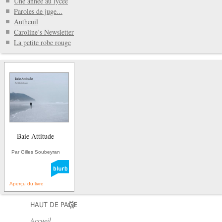
Une année au lycée
Paroles de juge...
Autheuil
Caroline’s Newsletter
La petite robe rouge
Baie Attitude
Par Gilles Soubeyran
Aperçu du livre
HAUT DE PAGE
Accueil