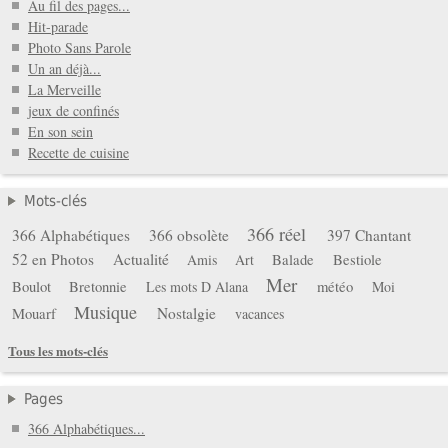
Au fil des pages...
Hit-parade
Photo Sans Parole
Un an déjà...
La Merveille
jeux de confinés
En son sein
Recette de cuisine
Mots-clés
366 réel
366 Alphabétiques
366 obsolète
397 Chantant
52 en Photos
Actualité
Balade
Bestiole
Amis
Art
Mer
Boulot
Bretonnie
météo
Les mots D Alana
Moi
Musique
Mouarf
Nostalgie
vacances
Tous les mots-clés
Pages
366 Alphabétiques...