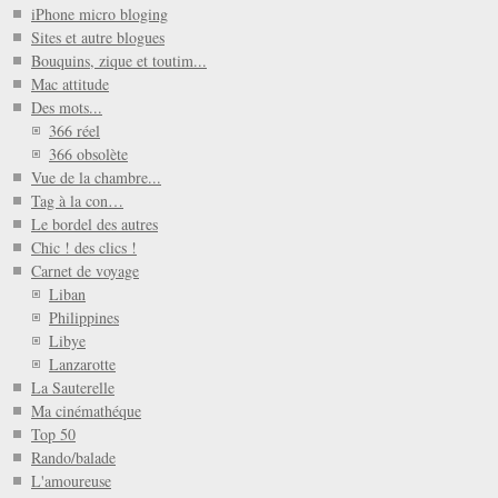
iPhone micro bloging
Sites et autre blogues
Bouquins, zique et toutim...
Mac attitude
Des mots...
366 réel
366 obsolète
Vue de la chambre...
Tag à la con…
Le bordel des autres
Chic ! des clics !
Carnet de voyage
Liban
Philippines
Libye
Lanzarotte
La Sauterelle
Ma cinémathéque
Top 50
Rando/balade
L'amoureuse