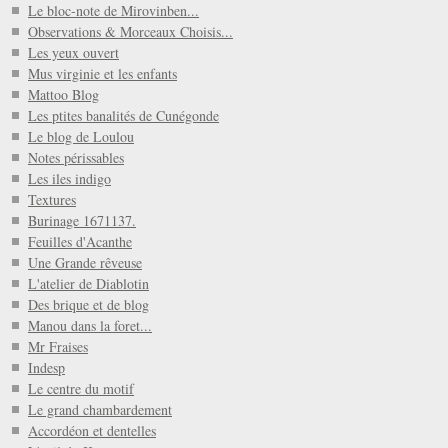
Le bloc-note de Mirovinben...
Observations & Morceaux Choisis...
Les yeux ouvert
Mus virginie et les enfants
Mattoo Blog
Les ptites banalités de Cunégonde
Le blog de Loulou
Notes périssables
Les iles indigo
Textures
Burinage 1671137.
Feuilles d'Acanthe
Une Grande rêveuse
L'atelier de Diablotin
Des brique et de blog
Manou dans la foret...
Mr Fraises
Indesp
Le centre du motif
Le grand chambardement
Accordéon et dentelles