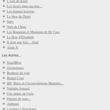
L'oeil du Krop
Les tiroirs dans ma tête...
Les dramas kouigns
Le blog de Denis
Saby
Nuit de Chine
Les Bouquins et Musiques de Dr Caso
Le blog d'Élisabeth
Il était une fois… Garf
Alain X
Les Autres...
StandBlog
Grignotages
Bonheur du jour
Boulet Corp
BD, Bière et Circonvolutions Mentales...
Nathalie Jomard
Une année au lycée
Paroles de juge...
Autheuil
Caroline’s Newsletter