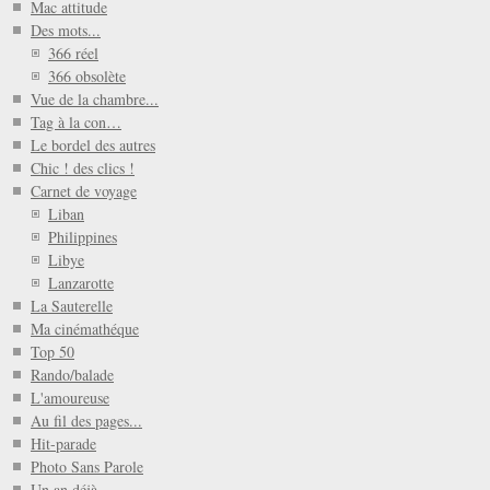
Mac attitude
Des mots...
366 réel
366 obsolète
Vue de la chambre...
Tag à la con…
Le bordel des autres
Chic ! des clics !
Carnet de voyage
Liban
Philippines
Libye
Lanzarotte
La Sauterelle
Ma cinémathéque
Top 50
Rando/balade
L'amoureuse
Au fil des pages...
Hit-parade
Photo Sans Parole
Un an déjà...