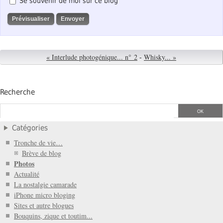
Se souvenir de moi sur ce blog
« Interlude photogénique... n° 2
-
Whisky... »
Recherche
Catégories
Tronche de vie…
Brève de blog
Photos
Actualité
La nostalgie camarade
iPhone micro bloging
Sites et autre blogues
Bouquins, zique et toutim...