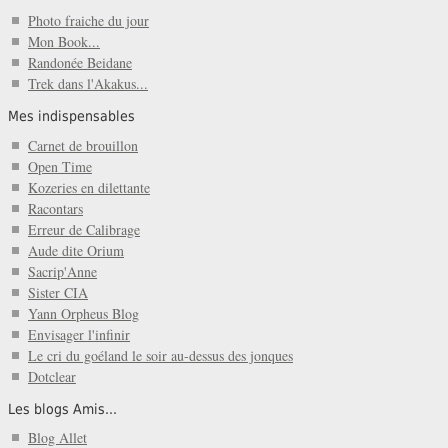
Photo fraiche du jour
Mon Book...
Randonée Beidane
Trek dans l'Akakus...
Mes indispensables
Carnet de brouillon
Open Time
Kozeries en dilettante
Racontars
Erreur de Calibrage
Aude dite Orium
Sacrip'Anne
Sister CIA
Yann Orpheus Blog
Envisager l'infinir
Le cri du goéland le soir au-dessus des jonques
Dotclear
Les blogs Amis...
Blog Allet