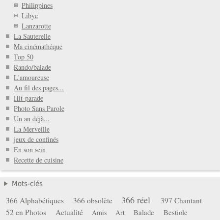
Philippines
Libye
Lanzarotte
La Sauterelle
Ma cinémathéque
Top 50
Rando/balade
L'amoureuse
Au fil des pages...
Hit-parade
Photo Sans Parole
Un an déjà...
La Merveille
jeux de confinés
En son sein
Recette de cuisine
Mots-clés
366 réel
366 Alphabétiques
366 obsolète
397 Chantant
52 en Photos
Actualité
Balade
Bestiole
Amis
Art