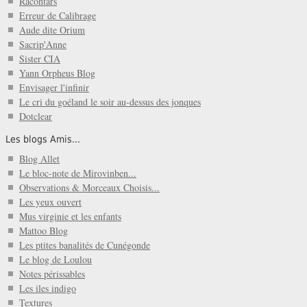
Racontars
Erreur de Calibrage
Aude dite Orium
Sacrip'Anne
Sister CIA
Yann Orpheus Blog
Envisager l'infinir
Le cri du goéland le soir au-dessus des jonques
Dotclear
Les blogs Amis...
Blog Allet
Le bloc-note de Mirovinben...
Observations & Morceaux Choisis...
Les yeux ouvert
Mus virginie et les enfants
Mattoo Blog
Les ptites banalités de Cunégonde
Le blog de Loulou
Notes périssables
Les iles indigo
Textures