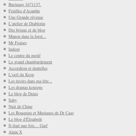
Burinage 1671137.
Feuilles d'Acanthe
Une Grande rêveuse
L'atelier de Diablotin
Des brique et de blog
Manou dans la foret...
Mr Fraises
Indesp
Le centre du motif
Le grand chambardement
Accordéon et dentelles
L'oeil du Krop
Les tiroirs dans ma tête...
Les dramas kouigns
Le blog de Denis
Saby
Nuit de Chine
Les Bouquins et Musiques de Dr Caso
Le blog d'Élisabeth
Il était une fois… Garf
Alain X