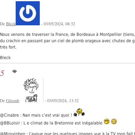
De
Bleck
- 03/05/2024, 08:32
Nous venons de traverser la France, de Bordeaux à Montpellier (tiens,
du crachin en passant par un ciel de plomb orageux avec chutes de gr
très fort.
Bleck
5
De
Gilsoub
- 03/05/2024, 13:32
@Cinabre : Nan mais c’est vrai quoi !
@BBLoisir : L e climat de la Bretonnie est inégalable
@Mirovinben : J’avoue que les quelques images vue à la TV mon fait fr