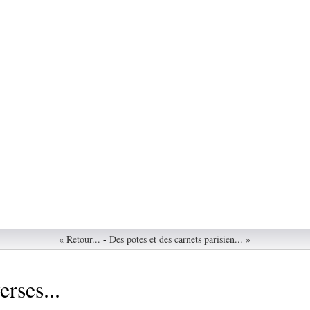
« Retour...
-
Des potes et des carnets parisien... »
rses...