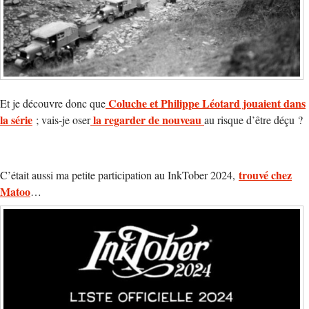
Coluche et Philippe Léotard jouaient dans
Et je découvre donc que
la série
la regarder de nouveau
; vais-je oser
au risque d’être déçu ?
trouvé chez
C’était aussi ma petite participation au InkTober 2024,
Matoo
…