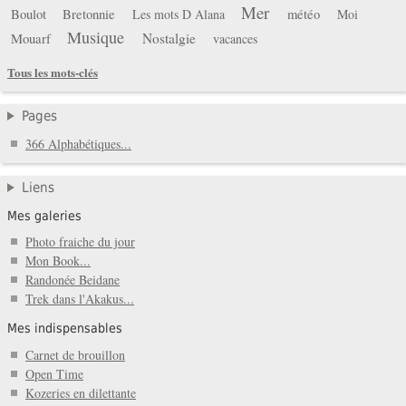
Mer
Boulot
Bretonnie
météo
Les mots D Alana
Moi
Musique
Mouarf
Nostalgie
vacances
Tous les mots-clés
Pages
366 Alphabétiques...
Liens
Mes galeries
Photo fraiche du jour
Mon Book...
Randonée Beidane
Trek dans l'Akakus...
Mes indispensables
Carnet de brouillon
Open Time
Kozeries en dilettante