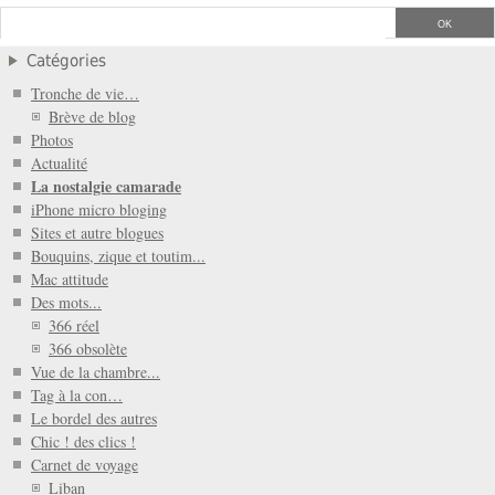
Catégories
Tronche de vie…
Brève de blog
Photos
Actualité
La nostalgie camarade
iPhone micro bloging
Sites et autre blogues
Bouquins, zique et toutim...
Mac attitude
Des mots...
366 réel
366 obsolète
Vue de la chambre...
Tag à la con…
Le bordel des autres
Chic ! des clics !
Carnet de voyage
Liban