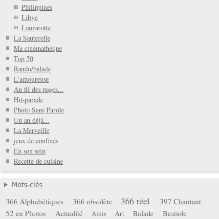
Philippines
Libye
Lanzarotte
La Sauterelle
Ma cinémathéque
Top 50
Rando/balade
L'amoureuse
Au fil des pages...
Hit-parade
Photo Sans Parole
Un an déjà...
La Merveille
jeux de confinés
En son sein
Recette de cuisine
Mots-clés
366 réel
366 Alphabétiques
366 obsolète
397 Chantant
52 en Photos
Actualité
Balade
Bestiole
Amis
Art