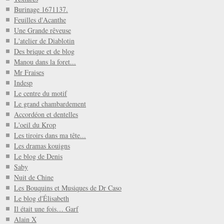
Burinage 1671137.
Feuilles d'Acanthe
Une Grande rêveuse
L'atelier de Diablotin
Des brique et de blog
Manou dans la foret...
Mr Fraises
Indesp
Le centre du motif
Le grand chambardement
Accordéon et dentelles
L'oeil du Krop
Les tiroirs dans ma tête...
Les dramas kouigns
Le blog de Denis
Saby
Nuit de Chine
Les Bouquins et Musiques de Dr Caso
Le blog d'Élisabeth
Il était une fois… Garf
Alain X