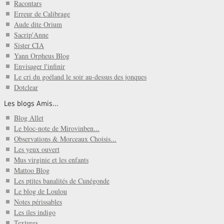
Racontars
Erreur de Calibrage
Aude dite Orium
Sacrip'Anne
Sister CIA
Yann Orpheus Blog
Envisager l'infinir
Le cri du goéland le soir au-dessus des jonques
Dotclear
Les blogs Amis...
Blog Allet
Le bloc-note de Mirovinben...
Observations & Morceaux Choisis...
Les yeux ouvert
Mus virginie et les enfants
Mattoo Blog
Les ptites banalités de Cunégonde
Le blog de Loulou
Notes périssables
Les iles indigo
Textures