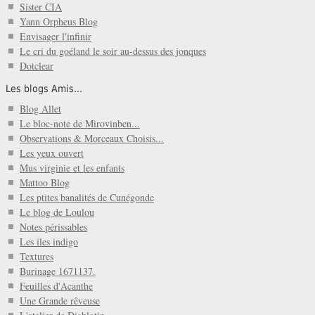
Sister CIA
Yann Orpheus Blog
Envisager l'infinir
Le cri du goéland le soir au-dessus des jonques
Dotclear
Les blogs Amis...
Blog Allet
Le bloc-note de Mirovinben...
Observations & Morceaux Choisis...
Les yeux ouvert
Mus virginie et les enfants
Mattoo Blog
Les ptites banalités de Cunégonde
Le blog de Loulou
Notes périssables
Les iles indigo
Textures
Burinage 1671137.
Feuilles d'Acanthe
Une Grande rêveuse