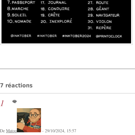
7 réactions
1
De
Matoo
- 29/10/2024, 15:57