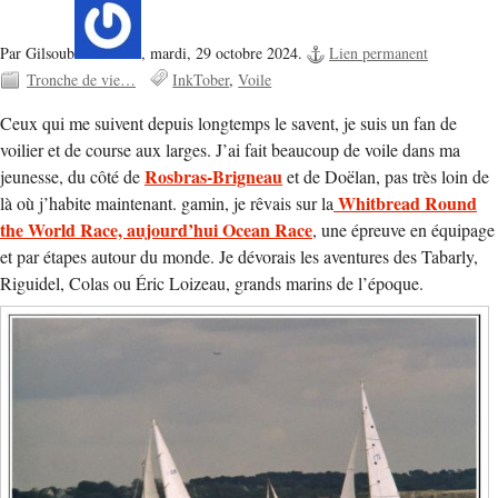
Par Gilsoub
,
mardi, 29 octobre 2024.
Lien permanent
Tronche de vie…
InkTober
Voile
Ceux qui me suivent depuis longtemps le savent, je suis un fan de
voilier et de course aux larges. J’ai fait beaucoup de voile dans ma
Rosbras-Brigneau
jeunesse, du côté de
et de Doëlan, pas très loin de
Whitbread Round
là où j’habite maintenant. gamin, je rêvais sur la
the World Race, aujourd’hui Ocean Race
, une épreuve en équipage
et par étapes autour du monde. Je dévorais les aventures des Tabarly,
Riguidel, Colas ou Éric Loizeau, grands marins de l’époque.