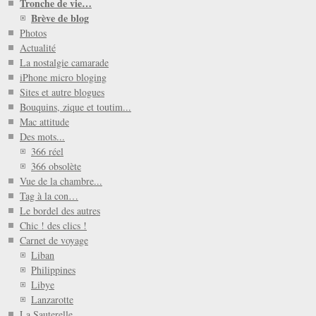
Tronche de vie…
Brève de blog
Photos
Actualité
La nostalgie camarade
iPhone micro bloging
Sites et autre blogues
Bouquins, zique et toutim...
Mac attitude
Des mots...
366 réel
366 obsolète
Vue de la chambre...
Tag à la con…
Le bordel des autres
Chic ! des clics !
Carnet de voyage
Liban
Philippines
Libye
Lanzarotte
La Sauterelle