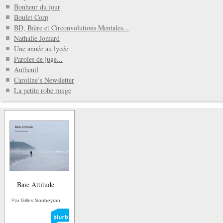
Bonheur du jour
Boulet Corp
BD, Bière et Circonvolutions Mentales...
Nathalie Jomard
Une année au lycée
Paroles de juge...
Autheuil
Caroline’s Newsletter
La petite robe rouge
Baie Attitude
Par Gilles Soubeyran