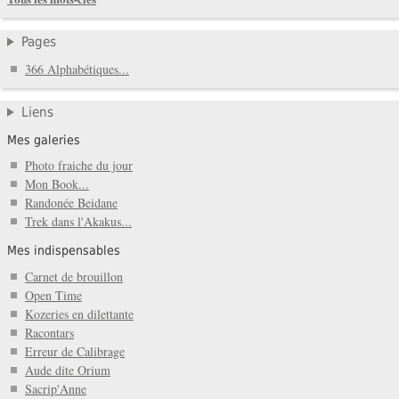
Pages
366 Alphabétiques...
Liens
Mes galeries
Photo fraiche du jour
Mon Book...
Randonée Beidane
Trek dans l'Akakus...
Mes indispensables
Carnet de brouillon
Open Time
Kozeries en dilettante
Racontars
Erreur de Calibrage
Aude dite Orium
Sacrip'Anne