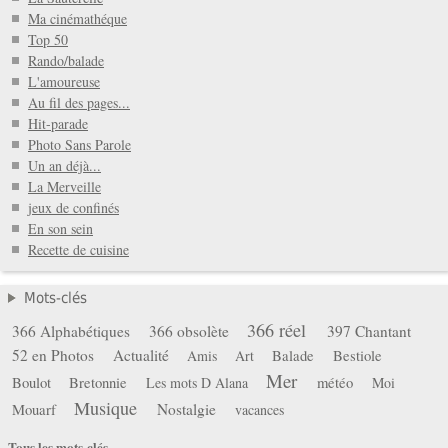
Ma cinémathéque
Top 50
Rando/balade
L'amoureuse
Au fil des pages...
Hit-parade
Photo Sans Parole
Un an déjà...
La Merveille
jeux de confinés
En son sein
Recette de cuisine
Mots-clés
366 réel
366 Alphabétiques
366 obsolète
397 Chantant
52 en Photos
Actualité
Balade
Bestiole
Amis
Art
Mer
Boulot
Bretonnie
météo
Les mots D Alana
Moi
Musique
Mouarf
Nostalgie
vacances
Tous les mots-clés