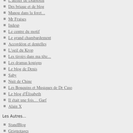
L'atelier de Diablotin
Des brique et de blog
Manou dans la foret...
Mr Fraises
Indesp
Le centre du motif
Le grand chambardement
Accordéon et dentelles
L'oeil du Krop
Les tiroirs dans ma tête...
Les dramas kouigns
Le blog de Denis
Saby
Nuit de Chine
Les Bouquins et Musiques de Dr Caso
Le blog d'Élisabeth
Il était une fois… Garf
Alain X
Les Autres...
StandBlog
Grignotages