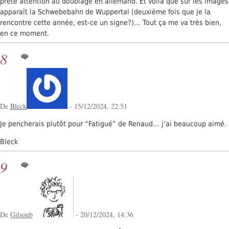
prêté attention au doublage en allemand. Et voilà que sur les images
apparaît la Schwebebahn de Wuppertal (deuxième fois que je la
rencontre cette année, est-ce un signe?)… Tout ça me va très bien,
en ce moment.
8
De
Bleck
- 15/12/2024, 22:51
Je pencherais plutôt pour “Fatigué” de Renaud… j’ai beaucoup aimé.
Bleck
9
De
Gilsoub
- 20/12/2024, 14:36