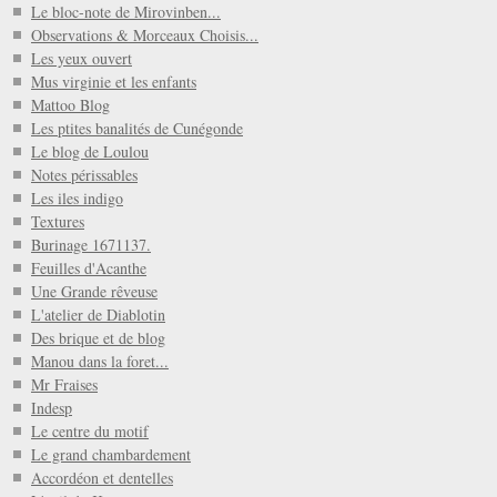
Le bloc-note de Mirovinben...
Observations & Morceaux Choisis...
Les yeux ouvert
Mus virginie et les enfants
Mattoo Blog
Les ptites banalités de Cunégonde
Le blog de Loulou
Notes périssables
Les iles indigo
Textures
Burinage 1671137.
Feuilles d'Acanthe
Une Grande rêveuse
L'atelier de Diablotin
Des brique et de blog
Manou dans la foret...
Mr Fraises
Indesp
Le centre du motif
Le grand chambardement
Accordéon et dentelles