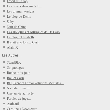
L'oeil du Krop
Les tiroirs dans ma tête...
Les dramas kouigns
Le blog de Denis
Saby
Nuit de Chine
Les Bouquins et Musiques de Dr Caso
Le blog d'Élisabeth
Il était une fois… Garf
Alain X
Les Autres...
StandBlog
Grignotages
Bonheur du jour
Boulet Corp
BD, Bière et Circonvolutions Mentales...
Nathalie Jomard
Une année au lycée
Paroles de juge...
Autheuil
Caroline’s Newsletter