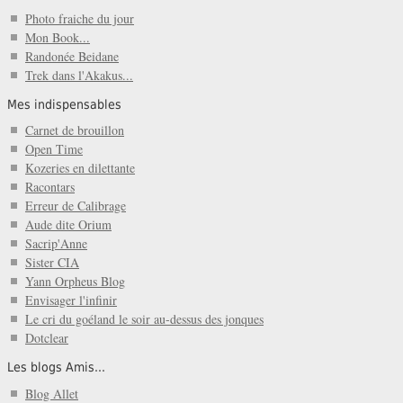
Photo fraiche du jour
Mon Book...
Randonée Beidane
Trek dans l'Akakus...
Mes indispensables
Carnet de brouillon
Open Time
Kozeries en dilettante
Racontars
Erreur de Calibrage
Aude dite Orium
Sacrip'Anne
Sister CIA
Yann Orpheus Blog
Envisager l'infinir
Le cri du goéland le soir au-dessus des jonques
Dotclear
Les blogs Amis...
Blog Allet