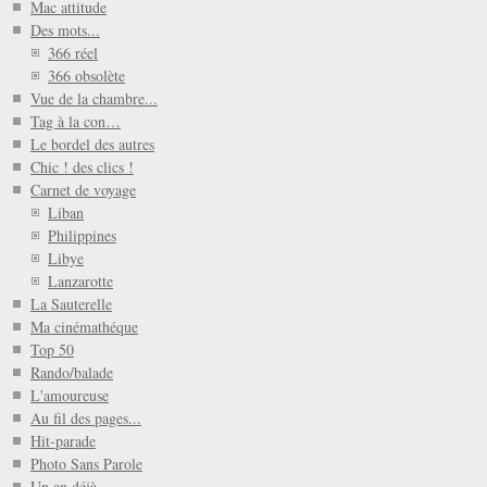
Mac attitude
Des mots...
366 réel
366 obsolète
Vue de la chambre...
Tag à la con…
Le bordel des autres
Chic ! des clics !
Carnet de voyage
Liban
Philippines
Libye
Lanzarotte
La Sauterelle
Ma cinémathéque
Top 50
Rando/balade
L'amoureuse
Au fil des pages...
Hit-parade
Photo Sans Parole
Un an déjà...