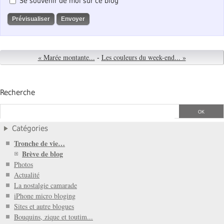
Se souvenir de moi sur ce blog
« Marée montante...
-
Les couleurs du week-end... »
Recherche
Catégories
Tronche de vie…
Brève de blog
Photos
Actualité
La nostalgie camarade
iPhone micro bloging
Sites et autre blogues
Bouquins, zique et toutim...