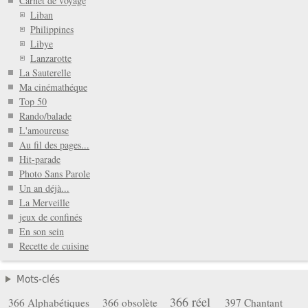
Carnet de voyage
Liban
Philippines
Libye
Lanzarotte
La Sauterelle
Ma cinémathéque
Top 50
Rando/balade
L'amoureuse
Au fil des pages...
Hit-parade
Photo Sans Parole
Un an déjà...
La Merveille
jeux de confinés
En son sein
Recette de cuisine
Mots-clés
366 réel
366 Alphabétiques
366 obsolète
397 Chantant