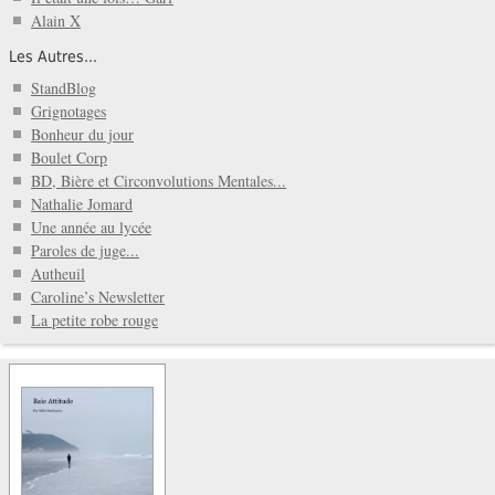
Alain X
Les Autres...
StandBlog
Grignotages
Bonheur du jour
Boulet Corp
BD, Bière et Circonvolutions Mentales...
Nathalie Jomard
Une année au lycée
Paroles de juge...
Autheuil
Caroline’s Newsletter
La petite robe rouge