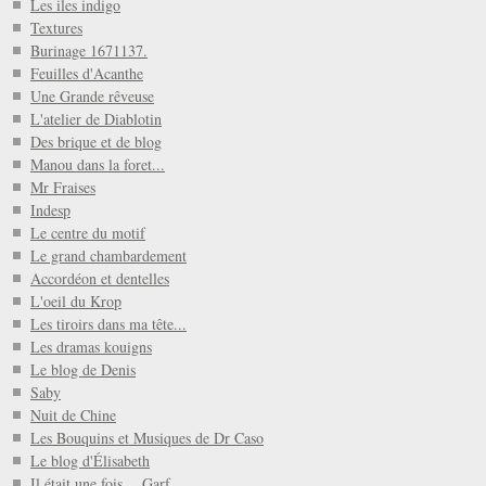
Les iles indigo
Textures
Burinage 1671137.
Feuilles d'Acanthe
Une Grande rêveuse
L'atelier de Diablotin
Des brique et de blog
Manou dans la foret...
Mr Fraises
Indesp
Le centre du motif
Le grand chambardement
Accordéon et dentelles
L'oeil du Krop
Les tiroirs dans ma tête...
Les dramas kouigns
Le blog de Denis
Saby
Nuit de Chine
Les Bouquins et Musiques de Dr Caso
Le blog d'Élisabeth
Il était une fois… Garf