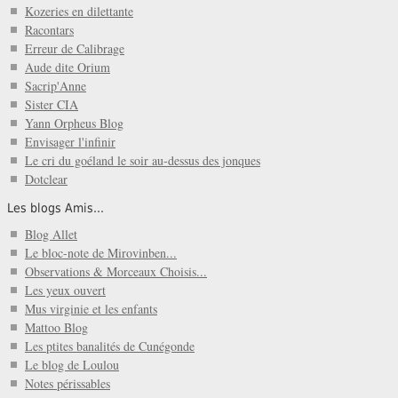
Kozeries en dilettante
Racontars
Erreur de Calibrage
Aude dite Orium
Sacrip'Anne
Sister CIA
Yann Orpheus Blog
Envisager l'infinir
Le cri du goéland le soir au-dessus des jonques
Dotclear
Les blogs Amis...
Blog Allet
Le bloc-note de Mirovinben...
Observations & Morceaux Choisis...
Les yeux ouvert
Mus virginie et les enfants
Mattoo Blog
Les ptites banalités de Cunégonde
Le blog de Loulou
Notes périssables