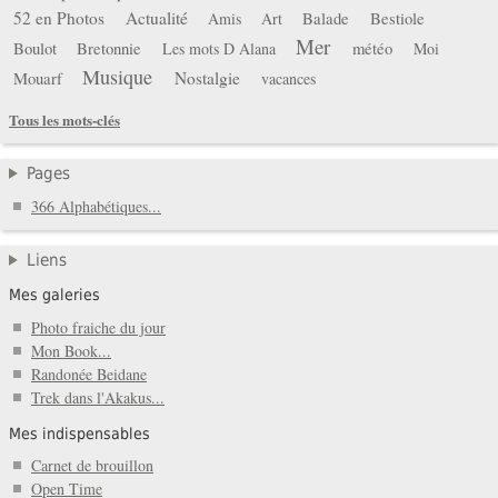
52 en Photos
Actualité
Balade
Bestiole
Amis
Art
Mer
Boulot
Bretonnie
météo
Les mots D Alana
Moi
Musique
Mouarf
Nostalgie
vacances
Tous les mots-clés
Pages
366 Alphabétiques...
Liens
Mes galeries
Photo fraiche du jour
Mon Book...
Randonée Beidane
Trek dans l'Akakus...
Mes indispensables
Carnet de brouillon
Open Time