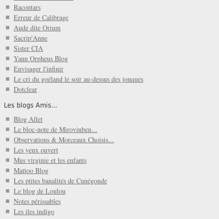
Racontars
Erreur de Calibrage
Aude dite Orium
Sacrip'Anne
Sister CIA
Yann Orpheus Blog
Envisager l'infinir
Le cri du goéland le soir au-dessus des jonques
Dotclear
Les blogs Amis...
Blog Allet
Le bloc-note de Mirovinben...
Observations & Morceaux Choisis...
Les yeux ouvert
Mus virginie et les enfants
Mattoo Blog
Les ptites banalités de Cunégonde
Le blog de Loulou
Notes périssables
Les iles indigo