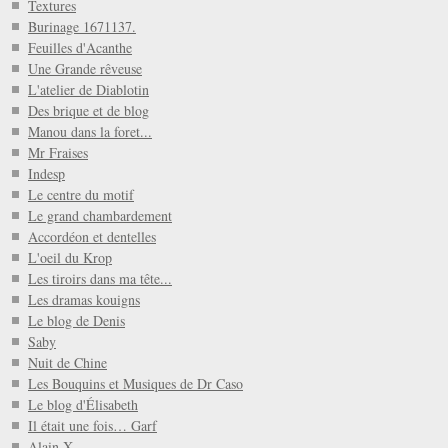
Textures
Burinage 1671137.
Feuilles d'Acanthe
Une Grande rêveuse
L'atelier de Diablotin
Des brique et de blog
Manou dans la foret...
Mr Fraises
Indesp
Le centre du motif
Le grand chambardement
Accordéon et dentelles
L'oeil du Krop
Les tiroirs dans ma tête...
Les dramas kouigns
Le blog de Denis
Saby
Nuit de Chine
Les Bouquins et Musiques de Dr Caso
Le blog d'Élisabeth
Il était une fois… Garf
Alain X