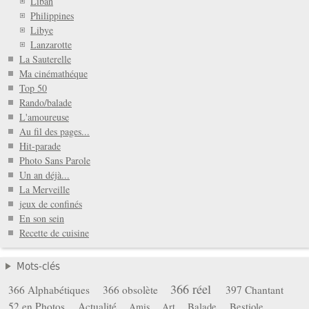
Liban
Philippines
Libye
Lanzarotte
La Sauterelle
Ma cinémathéque
Top 50
Rando/balade
L'amoureuse
Au fil des pages...
Hit-parade
Photo Sans Parole
Un an déjà...
La Merveille
jeux de confinés
En son sein
Recette de cuisine
Mots-clés
366 réel
366 Alphabétiques
366 obsolète
397 Chantant
52 en Photos
Actualité
Balade
Bestiole
Amis
Art