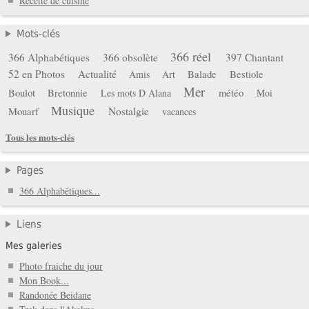
Recette de cuisine
Mots-clés
366 réel
366 Alphabétiques
366 obsolète
397 Chantant
52 en Photos
Actualité
Balade
Bestiole
Amis
Art
Mer
Boulot
Bretonnie
météo
Les mots D Alana
Moi
Musique
Mouarf
Nostalgie
vacances
Tous les mots-clés
Pages
366 Alphabétiques...
Liens
Mes galeries
Photo fraiche du jour
Mon Book...
Randonée Beidane