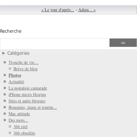
« Le jour d'après...
-
Adieu... »
Recherche
Catégories
Tronche de vie…
Brève de blog
Photos
Actualité
La nostalgie camarade
iPhone micro bloging
Sites et autre blogues
Bouquins, zique et toutim...
Mac attitude
Des mots...
366 réel
366 obsolète