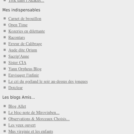
Trek dans l'Akakus...
Mes indispensables
Carnet de brouillon
Open Time
Kozeries en dilettante
Racontars
Erreur de Calibrage
Aude dite Orium
Sacrip'Anne
Sister CIA
Yann Orpheus Blog
Envisager l'infinir
Le cri du goéland le soir au-dessus des jonques
Dotclear
Les blogs Amis...
Blog Allet
Le bloc-note de Mirovinben...
Observations & Morceaux Choisis...
Les yeux ouvert
Mus virginie et les enfants