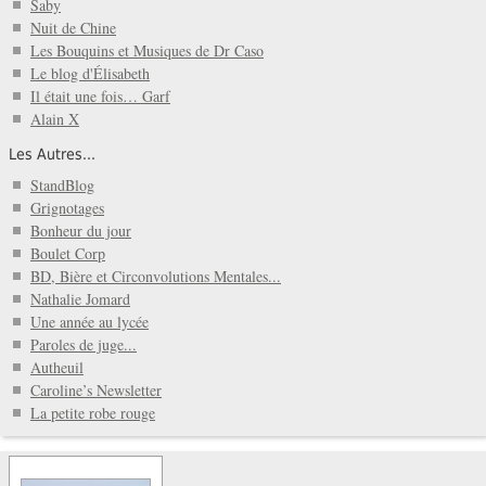
Saby
Nuit de Chine
Les Bouquins et Musiques de Dr Caso
Le blog d'Élisabeth
Il était une fois… Garf
Alain X
Les Autres...
StandBlog
Grignotages
Bonheur du jour
Boulet Corp
BD, Bière et Circonvolutions Mentales...
Nathalie Jomard
Une année au lycée
Paroles de juge...
Autheuil
Caroline’s Newsletter
La petite robe rouge