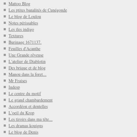
Mattoo Blog
Les ptites banalités de Cunégonde
Le blog de Loulou
Notes périssables
Les iles indigo
Textures
Burinage 1671137.
Feuilles d'Acanthe
Une Grande rêveuse
L'atelier de Diablotin
Des brique et de blog
Manou dans la foret...
Mr Fraises
Indesp
Le centre du motif
Le grand chambardement
Accordéon et dentelles
L'oeil du Krop
Les tiroirs dans ma tête...
Les dramas kouigns
Le blog de Denis