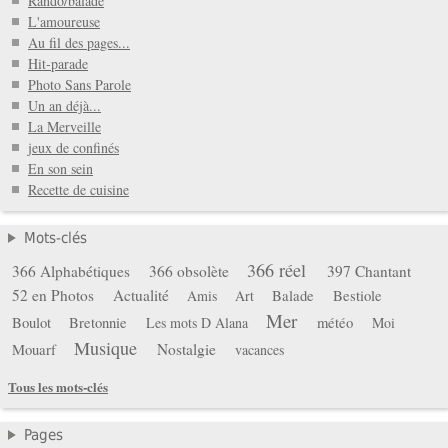
Rando/balade
L'amoureuse
Au fil des pages...
Hit-parade
Photo Sans Parole
Un an déjà...
La Merveille
jeux de confinés
En son sein
Recette de cuisine
Mots-clés
366 réel
366 Alphabétiques
366 obsolète
397 Chantant
52 en Photos
Actualité
Balade
Bestiole
Amis
Art
Mer
Boulot
Bretonnie
météo
Les mots D Alana
Moi
Musique
Mouarf
Nostalgie
vacances
Tous les mots-clés
Pages