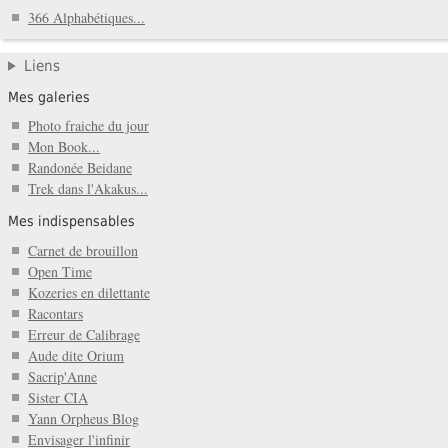
366 Alphabétiques...
Liens
Mes galeries
Photo fraiche du jour
Mon Book...
Randonée Beidane
Trek dans l'Akakus...
Mes indispensables
Carnet de brouillon
Open Time
Kozeries en dilettante
Racontars
Erreur de Calibrage
Aude dite Orium
Sacrip'Anne
Sister CIA
Yann Orpheus Blog
Envisager l'infinir