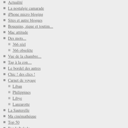
Actualité
La nostalgie camarade
iPhone micro bloging
Sites et autre blogues
Bouquins, zique et toutim...
Mac attitude
Des mots...
366 réel
366 obsolète
Vue de la chambre...
Tag à la con…
Le bordel des autres
Chic ! des clics !
Carnet de voyage
Liban
Philippines
Libye
Lanzarotte
La Sauterelle
Ma cinémathéque
Top 50