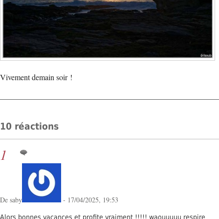
Vivement demain soir !
10 réactions
1
De saby
- 17/04/2025, 19:53
Alors bonnes vacances et profite vraiment !!!!! waouuuuu respire