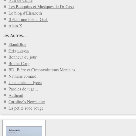
Nuit de Chine
Les Bouquins et Musiques de Dr Caso
Le blog d'Élisabeth
Il était une fois… Garf
Alain X
Les Autres...
StandBlog
Grignotages
Bonheur du jour
Boulet Corp
BD, Bière et Circonvolutions Mentales...
Nathalie Jomard
Une année au lycée
Paroles de juge...
Autheuil
Caroline’s Newsletter
La petite robe rouge