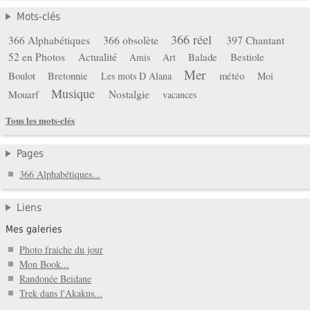
Mots-clés
366 réel
366 Alphabétiques
366 obsolète
397 Chantant
52 en Photos
Actualité
Balade
Bestiole
Amis
Art
Mer
Boulot
Bretonnie
météo
Les mots D Alana
Moi
Musique
Mouarf
Nostalgie
vacances
Tous les mots-clés
Pages
366 Alphabétiques...
Liens
Mes galeries
Photo fraiche du jour
Mon Book...
Randonée Beidane
Trek dans l'Akakus...