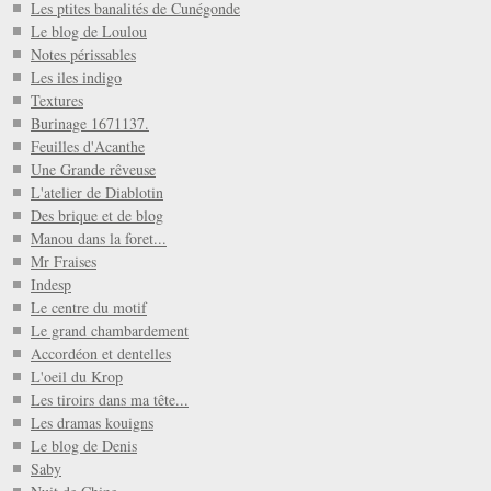
Les ptites banalités de Cunégonde
Le blog de Loulou
Notes périssables
Les iles indigo
Textures
Burinage 1671137.
Feuilles d'Acanthe
Une Grande rêveuse
L'atelier de Diablotin
Des brique et de blog
Manou dans la foret...
Mr Fraises
Indesp
Le centre du motif
Le grand chambardement
Accordéon et dentelles
L'oeil du Krop
Les tiroirs dans ma tête...
Les dramas kouigns
Le blog de Denis
Saby