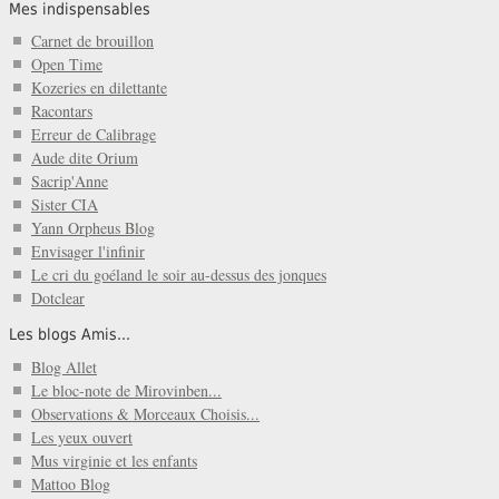
Mes indispensables
Carnet de brouillon
Open Time
Kozeries en dilettante
Racontars
Erreur de Calibrage
Aude dite Orium
Sacrip'Anne
Sister CIA
Yann Orpheus Blog
Envisager l'infinir
Le cri du goéland le soir au-dessus des jonques
Dotclear
Les blogs Amis...
Blog Allet
Le bloc-note de Mirovinben...
Observations & Morceaux Choisis...
Les yeux ouvert
Mus virginie et les enfants
Mattoo Blog