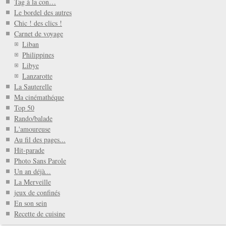
Tag à la con…
Le bordel des autres
Chic ! des clics !
Carnet de voyage
Liban
Philippines
Libye
Lanzarotte
La Sauterelle
Ma cinémathéque
Top 50
Rando/balade
L'amoureuse
Au fil des pages...
Hit-parade
Photo Sans Parole
Un an déjà...
La Merveille
jeux de confinés
En son sein
Recette de cuisine