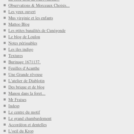
Observations & Morceaux Choisis...
Les yeux ouvert
Mus virginie et les enfants
Mattoo Blog
Les ptites banalités de Cunégonde
Le blog de Loulou
Notes périssables
Les iles indigo
Textures
Burinage 1671137.
Feuilles d'Acanthe
Une Grande rêveuse
L'atelier de Diablotin
Des brique et de blog
Manou dans la foret...
Mr Fraises
Indesp
Le centre du motif
Le grand chambardement
Accordéon et dentelles
L'oeil du Krop