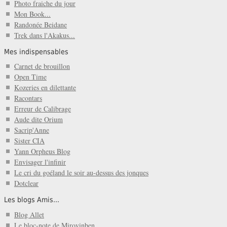
Photo fraiche du jour
Mon Book...
Randonée Beidane
Trek dans l'Akakus...
Mes indispensables
Carnet de brouillon
Open Time
Kozeries en dilettante
Racontars
Erreur de Calibrage
Aude dite Orium
Sacrip'Anne
Sister CIA
Yann Orpheus Blog
Envisager l'infinir
Le cri du goéland le soir au-dessus des jonques
Dotclear
Les blogs Amis...
Blog Allet
Le bloc-note de Mirovinben...