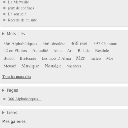
La Merveille
jeux de confinés
En son sein
Recette de cuisine
Mots-clés
366 réel
366 Alphabétiques
366 obsolète
397 Chantant
52 en Photos
Actualité
Balade
Bestiole
Amis
Art
Mer
Boulot
Bretonnie
météo
Les mots D Alana
Moi
Musique
Mouarf
Nostalgie
vacances
Tous les mots-clés
Pages
366 Alphabétiques...
Liens
Mes galeries