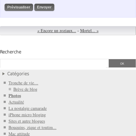
« Encore un zoziaux...
-
Mortel... »
Recherche
Catégories
Tronche de vie…
Brève de blog
Photos
Actualité
La nostalgie camarade
iPhone micro bloging
Sites et autre blogues
Bouquins, zique et toutim...
Mac attitude