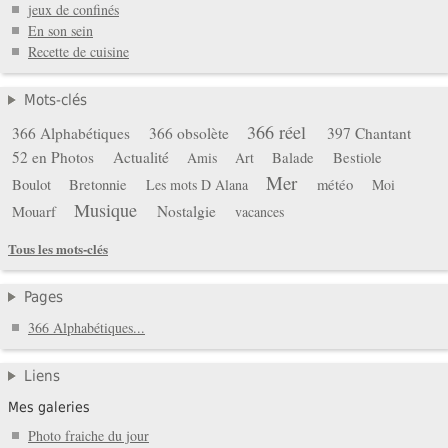
jeux de confinés
En son sein
Recette de cuisine
Mots-clés
366 réel
366 Alphabétiques
366 obsolète
397 Chantant
52 en Photos
Actualité
Balade
Bestiole
Amis
Art
Mer
Boulot
Bretonnie
météo
Les mots D Alana
Moi
Musique
Mouarf
Nostalgie
vacances
Tous les mots-clés
Pages
366 Alphabétiques...
Liens
Mes galeries
Photo fraiche du jour