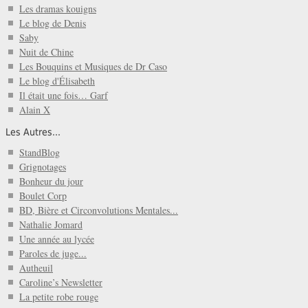
Les dramas kouigns
Le blog de Denis
Saby
Nuit de Chine
Les Bouquins et Musiques de Dr Caso
Le blog d'Élisabeth
Il était une fois… Garf
Alain X
Les Autres...
StandBlog
Grignotages
Bonheur du jour
Boulet Corp
BD, Bière et Circonvolutions Mentales...
Nathalie Jomard
Une année au lycée
Paroles de juge...
Autheuil
Caroline’s Newsletter
La petite robe rouge