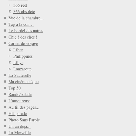
366 réel
366 obsolète
Vue de la chambre...
Tag à la con…
Le bordel des autres
Chic ! des clics !
Carnet de voyage
Liban
Philippines
Libye
Lanzarotte
La Sauterelle
Ma cinémathéque
Top 50
Rando/balade
L'amoureuse
Au fil des pages...
Hit-parade
Photo Sans Parole
Un an déjà...
La Merveille