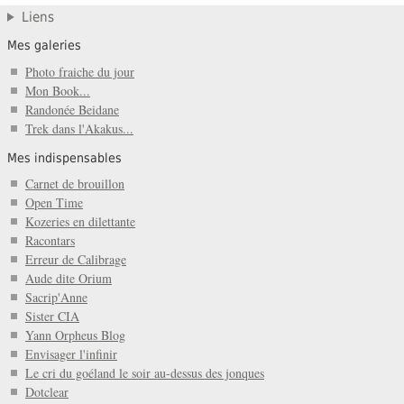
Liens
Mes galeries
Photo fraiche du jour
Mon Book...
Randonée Beidane
Trek dans l'Akakus...
Mes indispensables
Carnet de brouillon
Open Time
Kozeries en dilettante
Racontars
Erreur de Calibrage
Aude dite Orium
Sacrip'Anne
Sister CIA
Yann Orpheus Blog
Envisager l'infinir
Le cri du goéland le soir au-dessus des jonques
Dotclear