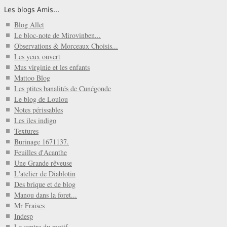
Les blogs Amis...
Blog Allet
Le bloc-note de Mirovinben...
Observations & Morceaux Choisis...
Les yeux ouvert
Mus virginie et les enfants
Mattoo Blog
Les ptites banalités de Cunégonde
Le blog de Loulou
Notes périssables
Les iles indigo
Textures
Burinage 1671137.
Feuilles d'Acanthe
Une Grande rêveuse
L'atelier de Diablotin
Des brique et de blog
Manou dans la foret...
Mr Fraises
Indesp
Le centre du motif