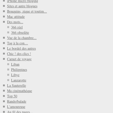
iPhone micro bloging
Sites et autre blogues
Bouquins, zique et toutim...
Mac attitude
Des mots...
366 réel
366 obsolète
Vue de la chambre...
Tag à la con…
Le bordel des autres
Chic ! des clics !
Carnet de voyage
Liban
Philippines
Libye
Lanzarotte
La Sauterelle
Ma cinémathéque
Top 50
Rando/balade
L'amoureuse
Au fil des pages...