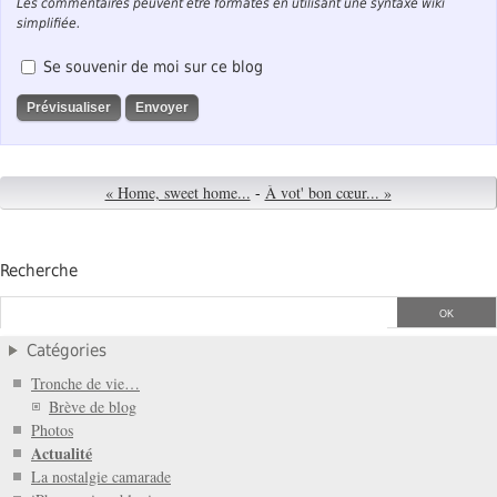
Les commentaires peuvent être formatés en utilisant une syntaxe wiki
simplifiée.
Se souvenir de moi sur ce blog
« Home, sweet home...
-
À vot' bon cœur... »
Recherche
Catégories
Tronche de vie…
Brève de blog
Photos
Actualité
La nostalgie camarade