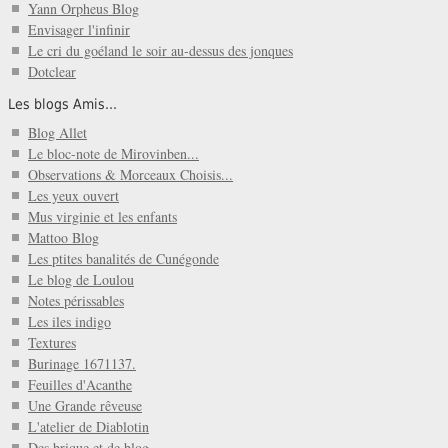
Yann Orpheus Blog
Envisager l'infinir
Le cri du goéland le soir au-dessus des jonques
Dotclear
Les blogs Amis...
Blog Allet
Le bloc-note de Mirovinben...
Observations & Morceaux Choisis...
Les yeux ouvert
Mus virginie et les enfants
Mattoo Blog
Les ptites banalités de Cunégonde
Le blog de Loulou
Notes périssables
Les iles indigo
Textures
Burinage 1671137.
Feuilles d'Acanthe
Une Grande rêveuse
L'atelier de Diablotin
Des brique et de blog