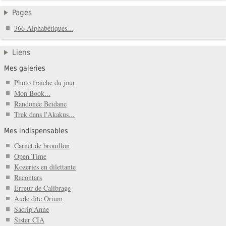
Pages
366 Alphabétiques...
Liens
Mes galeries
Photo fraiche du jour
Mon Book...
Randonée Beidane
Trek dans l'Akakus...
Mes indispensables
Carnet de brouillon
Open Time
Kozeries en dilettante
Racontars
Erreur de Calibrage
Aude dite Orium
Sacrip'Anne
Sister CIA