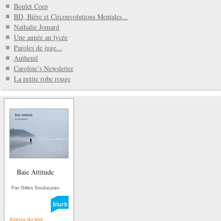
Boulet Corp
BD, Bière et Circonvolutions Mentales...
Nathalie Jomard
Une année au lycée
Paroles de juge...
Autheuil
Caroline’s Newsletter
La petite robe rouge
Baie Attitude
Par Gilles Soubeyran
Aperçu du livre