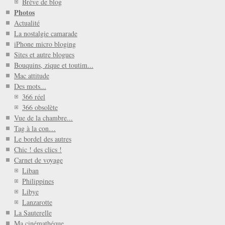
Brève de blog
Photos
Actualité
La nostalgie camarade
iPhone micro bloging
Sites et autre blogues
Bouquins, zique et toutim...
Mac attitude
Des mots...
366 réel
366 obsolète
Vue de la chambre...
Tag à la con…
Le bordel des autres
Chic ! des clics !
Carnet de voyage
Liban
Philippines
Libye
Lanzarotte
La Sauterelle
Ma cinémathéque