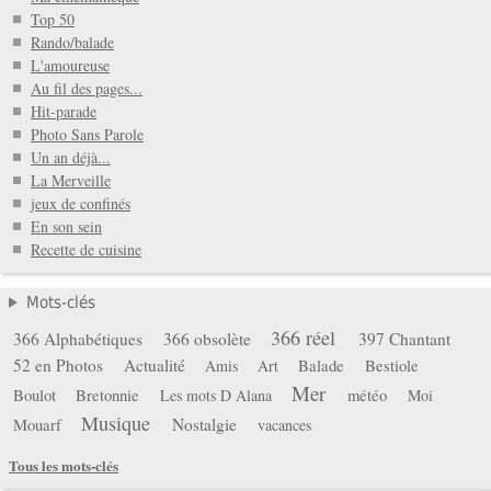
Top 50
Rando/balade
L'amoureuse
Au fil des pages...
Hit-parade
Photo Sans Parole
Un an déjà...
La Merveille
jeux de confinés
En son sein
Recette de cuisine
Mots-clés
366 réel
366 Alphabétiques
366 obsolète
397 Chantant
52 en Photos
Actualité
Balade
Bestiole
Amis
Art
Mer
Boulot
Bretonnie
météo
Les mots D Alana
Moi
Musique
Mouarf
Nostalgie
vacances
Tous les mots-clés