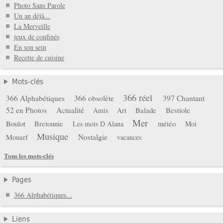
Photo Sans Parole
Un an déjà...
La Merveille
jeux de confinés
En son sein
Recette de cuisine
Mots-clés
366 réel
366 Alphabétiques
366 obsolète
397 Chantant
52 en Photos
Actualité
Balade
Bestiole
Amis
Art
Mer
Boulot
Bretonnie
météo
Les mots D Alana
Moi
Musique
Mouarf
Nostalgie
vacances
Tous les mots-clés
Pages
366 Alphabétiques...
Liens