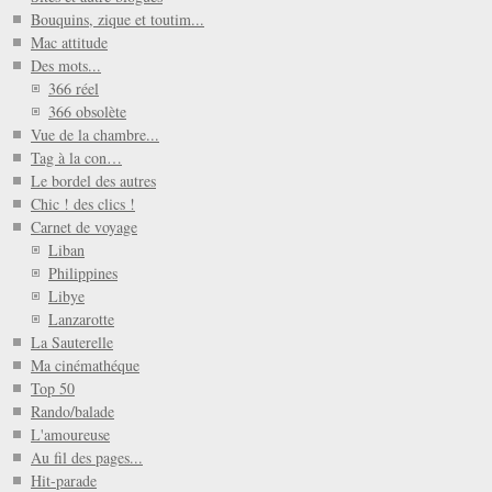
Bouquins, zique et toutim...
Mac attitude
Des mots...
366 réel
366 obsolète
Vue de la chambre...
Tag à la con…
Le bordel des autres
Chic ! des clics !
Carnet de voyage
Liban
Philippines
Libye
Lanzarotte
La Sauterelle
Ma cinémathéque
Top 50
Rando/balade
L'amoureuse
Au fil des pages...
Hit-parade