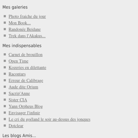
Mes galeries
Photo fraiche du jour
Mon Book...
Randonée Beidane
Trek dans l'Akakus...
Mes indispensables
Carnet de brouillon
Open Time
Kozeries en dilettante
Racontars
Erreur de Calibrage
Aude dite Orium
Sacrip'Anne
Sister CIA
Yann Orpheus Blog
Envisager l'infinir
Le cri du goéland le soir au-dessus des jonques
Dotclear
Les blogs Amis...