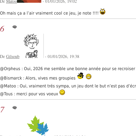
De
Matoo
- 01/01/2026, 19:02
Oh mais ça a l’air vraiment cool ce jeu, je note !!!!
6
De
Gilsoub
- 01/01/2026, 19:38
@Orpheus : Oui, 2026 me semble une bonne année pour se recroise
@Bismarck : Alors, vives mes groupies
@Matoo : Oui, vraiment trés sympa, un jeu dont le but n’est pas d’écr
@Tous : merci pour vos voeux
7