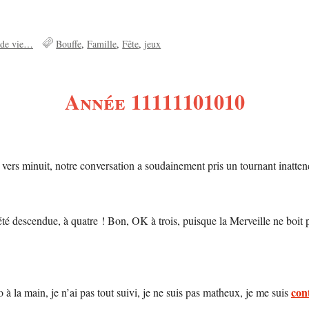
 de vie…
Bouffe
Famille
Fête
jeux
Année 11111101010
que, vers minuit, notre conversation a soudainement pris un tournant in
a été descendue, à quatre ! Bon, OK à trois, puisque la Merveille ne boi
cont
o à la main, je n’ai pas tout suivi, je ne suis pas matheux, je me suis