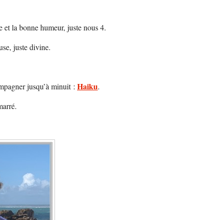
oie et la bonne humeur, juste nous 4.
se, juste divine.
Haiku
ompagner jusqu’à minuit :
.
marré.