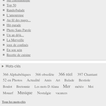
Ma cinémathéque
Top 50
Rando/balade
L'amoureuse
Au fil des pages...
Hit-parade
Photo Sans Parole
Un an déjà...
La Merveille
jeux de confinés
En son sein
Recette de cuisine
Mots-clés
366 réel
366 Alphabétiques
366 obsolète
397 Chantant
52 en Photos
Actualité
Balade
Bestiole
Amis
Art
Mer
Boulot
Bretonnie
météo
Les mots D Alana
Moi
Musique
Mouarf
Nostalgie
vacances
Tous les mots-clés