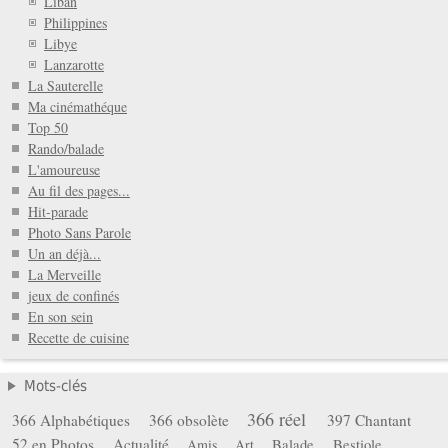
Liban
Philippines
Libye
Lanzarotte
La Sauterelle
Ma cinémathéque
Top 50
Rando/balade
L'amoureuse
Au fil des pages...
Hit-parade
Photo Sans Parole
Un an déjà...
La Merveille
jeux de confinés
En son sein
Recette de cuisine
Mots-clés
366 réel
366 Alphabétiques
366 obsolète
397 Chantant
52 en Photos
Actualité
Balade
Bestiole
Amis
Art