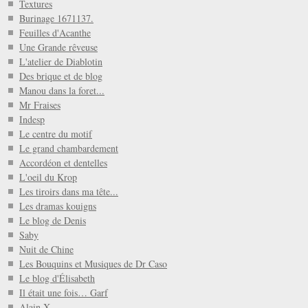
Textures
Burinage 1671137.
Feuilles d'Acanthe
Une Grande rêveuse
L'atelier de Diablotin
Des brique et de blog
Manou dans la foret...
Mr Fraises
Indesp
Le centre du motif
Le grand chambardement
Accordéon et dentelles
L'oeil du Krop
Les tiroirs dans ma tête...
Les dramas kouigns
Le blog de Denis
Saby
Nuit de Chine
Les Bouquins et Musiques de Dr Caso
Le blog d'Élisabeth
Il était une fois… Garf
Alain X