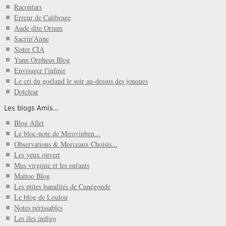
Racontars
Erreur de Calibrage
Aude dite Orium
Sacrip'Anne
Sister CIA
Yann Orpheus Blog
Envisager l'infinir
Le cri du goéland le soir au-dessus des jonques
Dotclear
Les blogs Amis...
Blog Allet
Le bloc-note de Mirovinben...
Observations & Morceaux Choisis...
Les yeux ouvert
Mus virginie et les enfants
Mattoo Blog
Les ptites banalités de Cunégonde
Le blog de Loulou
Notes périssables
Les iles indigo