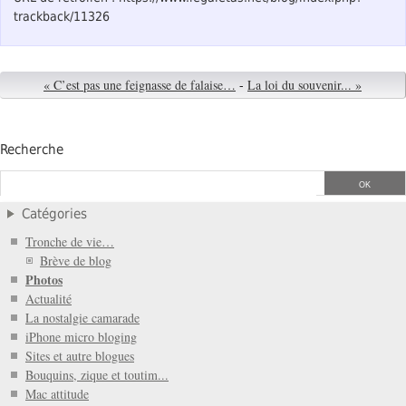
trackback/11326
« C’est pas une feignasse de falaise…
-
La loi du souvenir... »
Recherche
Catégories
Tronche de vie…
Brève de blog
Photos
Actualité
La nostalgie camarade
iPhone micro bloging
Sites et autre blogues
Bouquins, zique et toutim...
Mac attitude