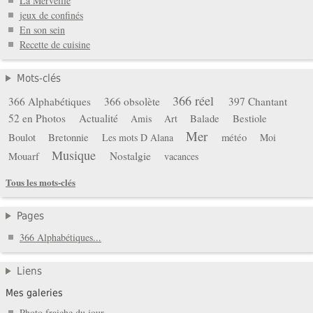
La Merveille
jeux de confinés
En son sein
Recette de cuisine
Mots-clés
366 réel
366 Alphabétiques
366 obsolète
397 Chantant
52 en Photos
Actualité
Balade
Bestiole
Amis
Art
Mer
Boulot
Bretonnie
météo
Les mots D Alana
Moi
Musique
Mouarf
Nostalgie
vacances
Tous les mots-clés
Pages
366 Alphabétiques...
Liens
Mes galeries
Photo fraiche du jour