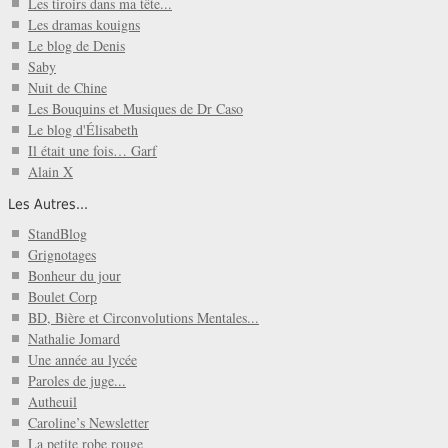
Les tiroirs dans ma tête...
Les dramas kouigns
Le blog de Denis
Saby
Nuit de Chine
Les Bouquins et Musiques de Dr Caso
Le blog d'Élisabeth
Il était une fois… Garf
Alain X
Les Autres...
StandBlog
Grignotages
Bonheur du jour
Boulet Corp
BD, Bière et Circonvolutions Mentales...
Nathalie Jomard
Une année au lycée
Paroles de juge...
Autheuil
Caroline’s Newsletter
La petite robe rouge