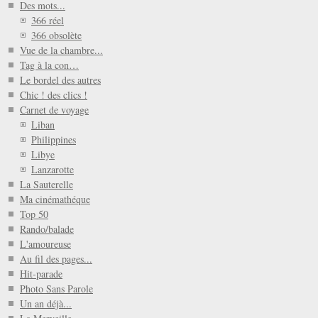
Des mots...
366 réel
366 obsolète
Vue de la chambre...
Tag à la con…
Le bordel des autres
Chic ! des clics !
Carnet de voyage
Liban
Philippines
Libye
Lanzarotte
La Sauterelle
Ma cinémathéque
Top 50
Rando/balade
L'amoureuse
Au fil des pages...
Hit-parade
Photo Sans Parole
Un an déjà...