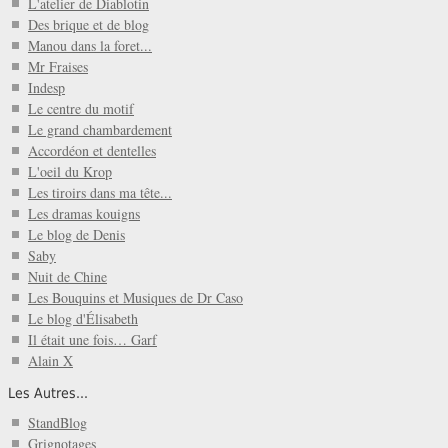
L'atelier de Diablotin
Des brique et de blog
Manou dans la foret...
Mr Fraises
Indesp
Le centre du motif
Le grand chambardement
Accordéon et dentelles
L'oeil du Krop
Les tiroirs dans ma tête...
Les dramas kouigns
Le blog de Denis
Saby
Nuit de Chine
Les Bouquins et Musiques de Dr Caso
Le blog d'Élisabeth
Il était une fois… Garf
Alain X
Les Autres...
StandBlog
Grignotages