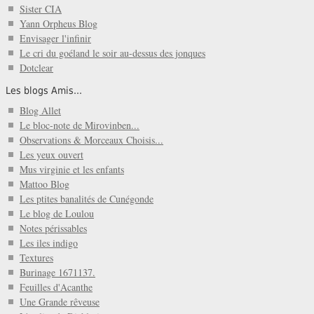
Sister CIA
Yann Orpheus Blog
Envisager l'infinir
Le cri du goéland le soir au-dessus des jonques
Dotclear
Les blogs Amis...
Blog Allet
Le bloc-note de Mirovinben...
Observations & Morceaux Choisis...
Les yeux ouvert
Mus virginie et les enfants
Mattoo Blog
Les ptites banalités de Cunégonde
Le blog de Loulou
Notes périssables
Les iles indigo
Textures
Burinage 1671137.
Feuilles d'Acanthe
Une Grande rêveuse