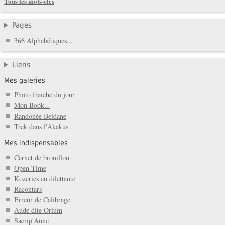
Tous les mots-clés
Pages
366 Alphabétiques...
Liens
Mes galeries
Photo fraiche du jour
Mon Book...
Randonée Beidane
Trek dans l'Akakus...
Mes indispensables
Carnet de brouillon
Open Time
Kozeries en dilettante
Racontars
Erreur de Calibrage
Aude dite Orium
Sacrip'Anne