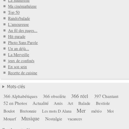
La Sauterelle
Ma cinémathéque
Top 50
Rando/balade
L'amoureuse
Au fil des pages...
Hit-parade
Photo Sans Parole
Un an déjà...
La Merveille
jeux de confinés
En son sein
Recette de cuisine
Mots-clés
366 réel
366 Alphabétiques
366 obsolète
397 Chantant
52 en Photos
Actualité
Balade
Bestiole
Amis
Art
Mer
Boulot
Bretonnie
météo
Les mots D Alana
Moi
Musique
Mouarf
Nostalgie
vacances