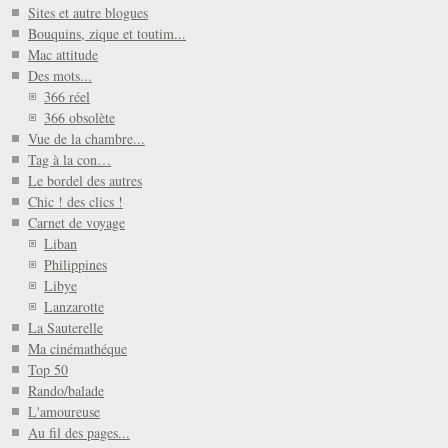
Sites et autre blogues
Bouquins, zique et toutim...
Mac attitude
Des mots...
366 réel
366 obsolète
Vue de la chambre...
Tag à la con…
Le bordel des autres
Chic ! des clics !
Carnet de voyage
Liban
Philippines
Libye
Lanzarotte
La Sauterelle
Ma cinémathéque
Top 50
Rando/balade
L'amoureuse
Au fil des pages...