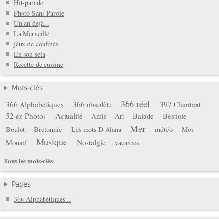
Hit-parade
Photo Sans Parole
Un an déjà...
La Merveille
jeux de confinés
En son sein
Recette de cuisine
Mots-clés
366 réel
366 Alphabétiques
366 obsolète
397 Chantant
52 en Photos
Actualité
Balade
Bestiole
Amis
Art
Mer
Boulot
Bretonnie
météo
Les mots D Alana
Moi
Musique
Mouarf
Nostalgie
vacances
Tous les mots-clés
Pages
366 Alphabétiques...