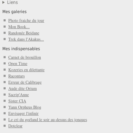
Liens
Mes galeries
Photo fraiche du jour
Mon Book...
Randonée Beidane
Trek dans l'Akakus...
Mes indispensables
Carnet de brouillon
Open Time
Kozeries en dilettante
Racontars
Erreur de Calibrage
Aude dite Orium
Sacrip'Anne
Sister CIA
Yann Orpheus Blog
Envisager l'infinir
Le cri du goéland le soir au-dessus des jonques
Dotclear