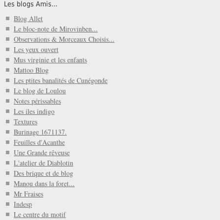
Les blogs Amis...
Blog Allet
Le bloc-note de Mirovinben...
Observations & Morceaux Choisis...
Les yeux ouvert
Mus virginie et les enfants
Mattoo Blog
Les ptites banalités de Cunégonde
Le blog de Loulou
Notes périssables
Les iles indigo
Textures
Burinage 1671137.
Feuilles d'Acanthe
Une Grande rêveuse
L'atelier de Diablotin
Des brique et de blog
Manou dans la foret...
Mr Fraises
Indesp
Le centre du motif