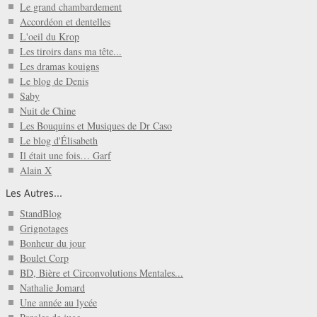
Le grand chambardement
Accordéon et dentelles
L'oeil du Krop
Les tiroirs dans ma tête...
Les dramas kouigns
Le blog de Denis
Saby
Nuit de Chine
Les Bouquins et Musiques de Dr Caso
Le blog d'Élisabeth
Il était une fois… Garf
Alain X
Les Autres...
StandBlog
Grignotages
Bonheur du jour
Boulet Corp
BD, Bière et Circonvolutions Mentales...
Nathalie Jomard
Une année au lycée