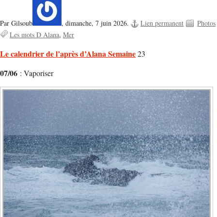
Par Gilsoub
,
dimanche, 7 juin 2026.
Lien permanent
Photos
Les mots D Alana
Mer
Le calendrier de l’après d’Alana Semaine
23
07/06
: Vaporiser