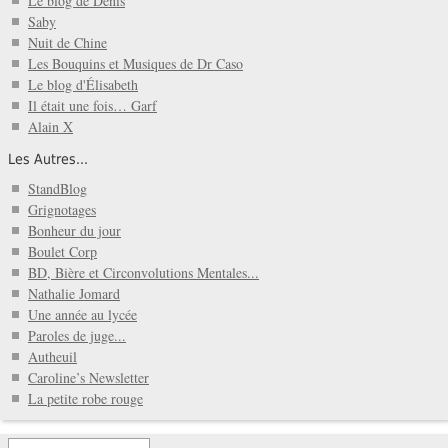
Le blog de Denis
Saby
Nuit de Chine
Les Bouquins et Musiques de Dr Caso
Le blog d'Élisabeth
Il était une fois… Garf
Alain X
Les Autres...
StandBlog
Grignotages
Bonheur du jour
Boulet Corp
BD, Bière et Circonvolutions Mentales...
Nathalie Jomard
Une année au lycée
Paroles de juge...
Autheuil
Caroline’s Newsletter
La petite robe rouge