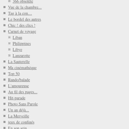
366 obsolète
Vue de la chambre...
Tag à la con…
Le bordel des autres
Chic ! des clics !
Carnet de voyage
Liban
Philippines
Libye
Lanzarotte
La Sauterelle
Ma cinémathéque
Top 50
Rando/balade
L'amoureuse
Au fil des pages...
Hit-parade
Photo Sans Parole
Un an déjà...
La Merveille
jeux de confinés
En son sein