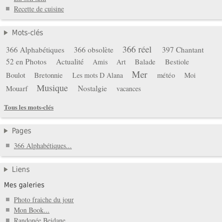
Recette de cuisine
Mots-clés
366 réel
366 Alphabétiques
366 obsolète
397 Chantant
52 en Photos
Actualité
Balade
Bestiole
Amis
Art
Mer
Boulot
Bretonnie
météo
Les mots D Alana
Moi
Musique
Mouarf
Nostalgie
vacances
Tous les mots-clés
Pages
366 Alphabétiques...
Liens
Mes galeries
Photo fraiche du jour
Mon Book...
Randonée Beidane